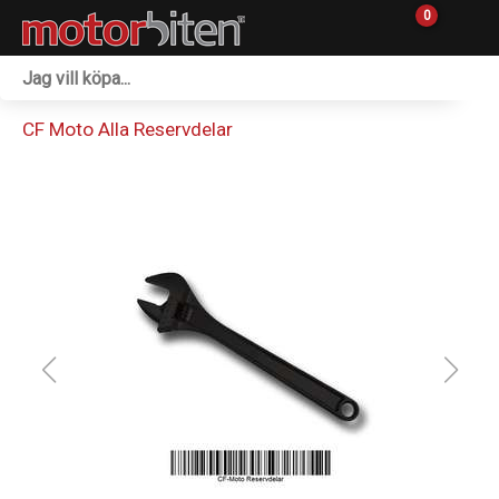
0
Fordon & Maskiner
CF Moto Alla Reservdelar
Personlig utrustning
Övrigt & Merch
Tillbehör
Outlet
Reservdelar
Sprängskisser
Verkstad