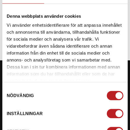
Denna webbplats använder cookies
Vi använder enhetsidentifierare för att anpassa innehållet
SPECIFIKATION
och annonserna till användarna, tillhandahålla funktioner
för sociala medier och analysera vår trafik. Vi
vidarebefordrar även sådana identifierare och annan
information från din enhet till de sociala medier och
annons- och analysföretag som vi samarbetar med.
Dessa kan i sin tur kombinera informationen med annan
information som du har tillhandahållit eller som de har
samlat in när du har använt deras tjänster.
Samtyckesval
KONTAKTA OSS PÅ MOTORBITEN
NÖDVÄNDIG
Ångra mitt köp
INSTÄLLNINGAR
Org. nummer: 5566689278
023-13366