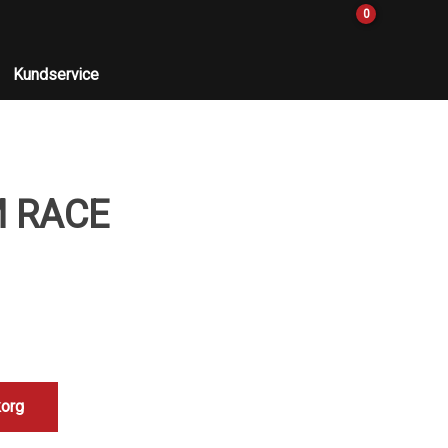
0
Kundservice
M RACE
korg