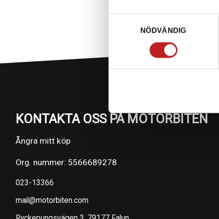
Samtyckesval
NÖDVÄNDIG
KONTAKTA OSS PÅ MOTORBITEN
Ångra mitt köp
Org. nummer: 5566689278
023-13366
mail@motorbiten.com
Ryckepungsvägen 3, 79177 Falun