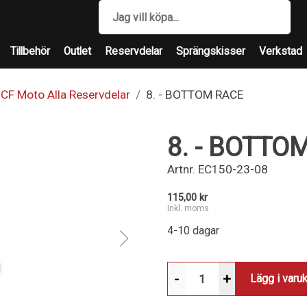
Tillbehör
Outlet
Reservdelar
Sprängskisser
Verkstad
CF Moto Alla Reservdelar
8. - BOTTOM RACE
8. - BOTTO
Artnr.
EC150-23-08
115,00 kr
Inkl. moms
4-10 dagar
-
+
Lägg i varu