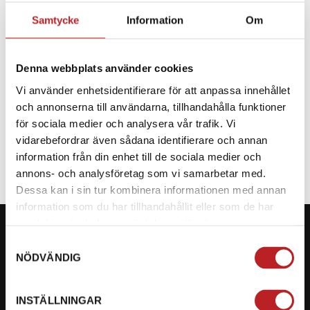
Samtycke
Information
Om
BESKRIVNING
Denna webbplats använder cookies
Reservdel till CF Moto
Vi använder enhetsidentifierare för att anpassa innehållet
och annonserna till användarna, tillhandahålla funktioner
SPECIFIKATION
för sociala medier och analysera vår trafik. Vi
vidarebefordrar även sådana identifierare och annan
information från din enhet till de sociala medier och
annons- och analysföretag som vi samarbetar med.
Dessa kan i sin tur kombinera informationen med annan
information som du har tillhandahållit eller som de har
samlat in när du har använt deras tjänster.
Samtyckesval
NÖDVÄNDIG
KONTAKTA OSS PÅ MOTORBITEN
INSTÄLLNINGAR
Ångra mitt köp