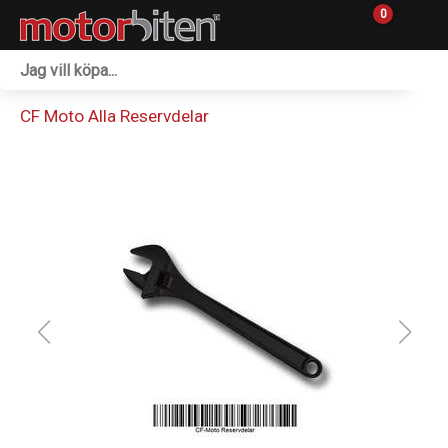
0
Fordon & Maskiner
CF Moto Alla Reservdelar
Personlig utrustning
Övrigt & Merch
Tillbehör
Outlet
Reservdelar
Sprängskisser
Verkstad