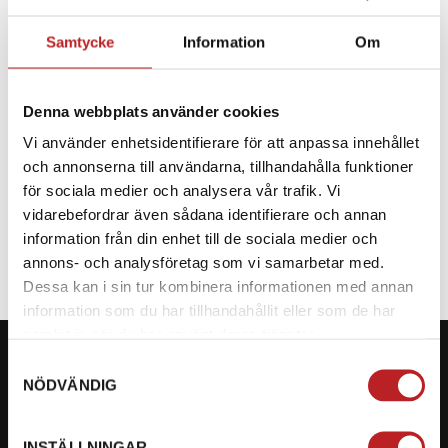
Samtycke
Information
Om
BESKRIVNING
Denna webbplats använder cookies
Reservdel till CF Moto
Vi använder enhetsidentifierare för att anpassa innehållet
och annonserna till användarna, tillhandahålla funktioner
för sociala medier och analysera vår trafik. Vi
SPECIFIKATION
vidarebefordrar även sådana identifierare och annan
information från din enhet till de sociala medier och
annons- och analysföretag som vi samarbetar med.
Dessa kan i sin tur kombinera informationen med annan
information som du har tillhandahållit eller som de har
samlat in när du har använt deras tjänster.
Samtyckesval
NÖDVÄNDIG
KONTAKTA OSS PÅ MOTORBITEN
INSTÄLLNINGAR