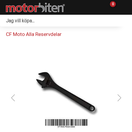
0
Fordon & Maskiner
CF Moto Alla Reservdelar
Personlig utrustning
Övrigt & Merch
Tillbehör
Outlet
Reservdelar
Sprängskisser
Verkstad