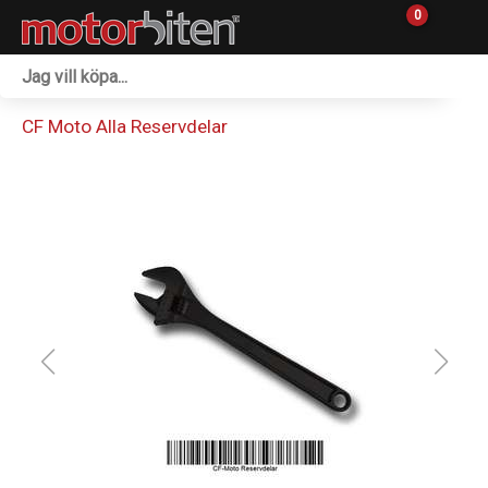
0
Fordon & Maskiner
CF Moto Alla Reservdelar
Personlig utrustning
Övrigt & Merch
Tillbehör
Outlet
Reservdelar
Sprängskisser
Verkstad