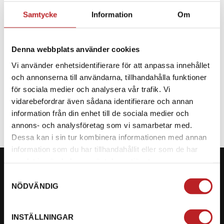
Samtycke
Information
Om
BESKRIVNING
Denna webbplats använder cookies
Reservdel till CF Moto
Vi använder enhetsidentifierare för att anpassa innehållet
och annonserna till användarna, tillhandahålla funktioner
SPECIFIKATION
för sociala medier och analysera vår trafik. Vi
vidarebefordrar även sådana identifierare och annan
information från din enhet till de sociala medier och
annons- och analysföretag som vi samarbetar med.
Dessa kan i sin tur kombinera informationen med annan
information som du har tillhandahållit eller som de har
samlat in när du har använt deras tjänster.
Samtyckesval
NÖDVÄNDIG
KONTAKTA OSS PÅ MOTORBITEN
INSTÄLLNINGAR
Ångra mitt köp