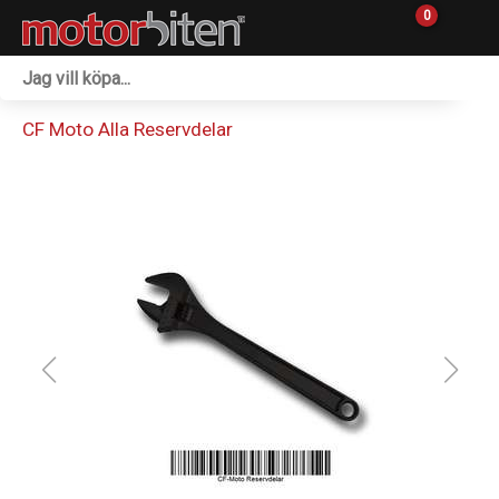
0
Fordon & Maskiner
CF Moto Alla Reservdelar
Personlig utrustning
Övrigt & Merch
Tillbehör
Outlet
Reservdelar
Sprängskisser
Verkstad