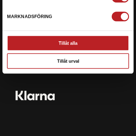
mail@motorbiten.com
Ryckepungsvägen 3, 79177 Falun
MARKNADSFÖRING
BETALNING
Vi erbjuder flera olika betalsätt. Dina köp är alltid
Tillåt alla
skyddade med krypteringsteknik.
Tillåt urval