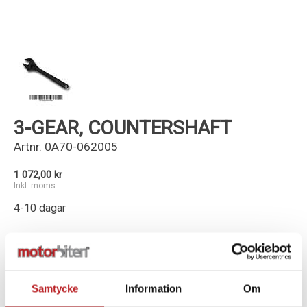
Kundservice
3-GEAR, COUNTERSHAFT
Artnr.
0A70-062005
1 072,00 kr
Inkl. moms
4-10 dagar
-
+
Lägg i varukorg
Samtycke
Information
Om