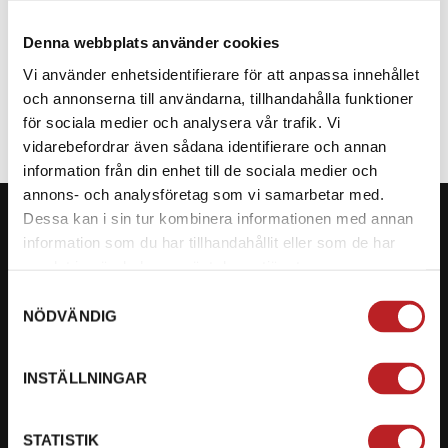
Denna webbplats använder cookies
SPECIFIKATION
Vi använder enhetsidentifierare för att anpassa innehållet
och annonserna till användarna, tillhandahålla funktioner
för sociala medier och analysera vår trafik. Vi
vidarebefordrar även sådana identifierare och annan
information från din enhet till de sociala medier och
annons- och analysföretag som vi samarbetar med.
Dessa kan i sin tur kombinera informationen med annan
information som du har tillhandahållit eller som de har
samlat in när du har använt deras tjänster.
KONTAKTA OSS PÅ MOTORBITEN
Samtyckesval
NÖDVÄNDIG
Ångra mitt köp
Org. nummer: 5566689278
INSTÄLLNINGAR
023-13366
STATISTIK