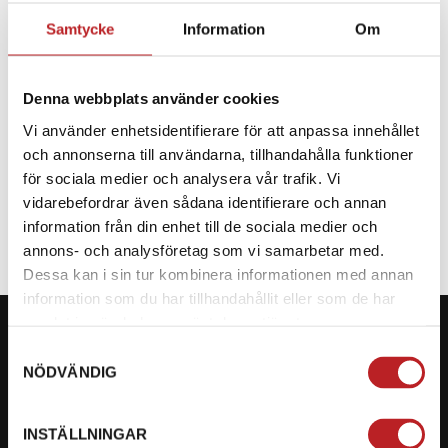
Samtycke
Information
Om
BESKRIVNING
Denna webbplats använder cookies
Reservdel till CF Moto
Vi använder enhetsidentifierare för att anpassa innehållet
och annonserna till användarna, tillhandahålla funktioner
SPECIFIKATION
för sociala medier och analysera vår trafik. Vi
vidarebefordrar även sådana identifierare och annan
information från din enhet till de sociala medier och
annons- och analysföretag som vi samarbetar med.
Dessa kan i sin tur kombinera informationen med annan
information som du har tillhandahållit eller som de har
samlat in när du har använt deras tjänster.
Samtyckesval
NÖDVÄNDIG
KONTAKTA OSS PÅ MOTORBITEN
INSTÄLLNINGAR
Ångra mitt köp