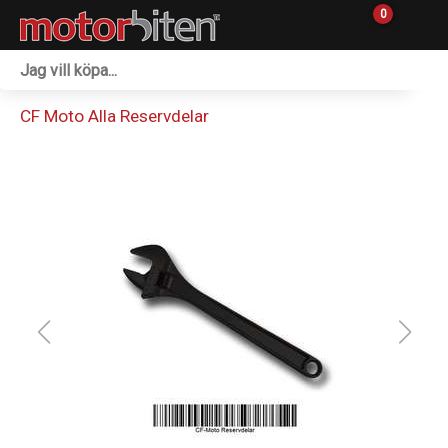
0
Fordon & Maskiner
CF Moto Alla Reservdelar
Personlig utrustning
Övrigt & Merch
Tillbehör
Outlet
Reservdelar
Sprängskisser
Verkstad