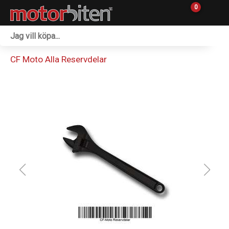
0
Fordon & Maskiner
CF Moto Alla Reservdelar
Personlig utrustning
Övrigt & Merch
Tillbehör
Outlet
Reservdelar
Sprängskisser
Verkstad