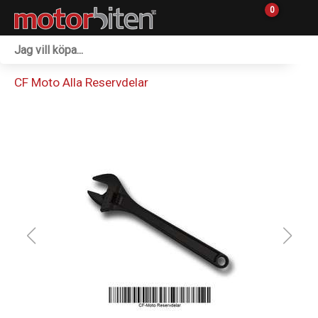
0
Fordon & Maskiner
CF Moto Alla Reservdelar
Personlig utrustning
Övrigt & Merch
Tillbehör
Outlet
Reservdelar
Sprängskisser
Verkstad