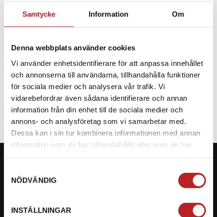
Samtycke
Information
Om
BESKRIVNING
Denna webbplats använder cookies
Reservdel till CF Moto
Vi använder enhetsidentifierare för att anpassa innehållet
och annonserna till användarna, tillhandahålla funktioner
SPECIFIKATION
för sociala medier och analysera vår trafik. Vi
vidarebefordrar även sådana identifierare och annan
information från din enhet till de sociala medier och
annons- och analysföretag som vi samarbetar med.
Dessa kan i sin tur kombinera informationen med annan
information som du har tillhandahållit eller som de har
samlat in när du har använt deras tjänster.
Samtyckesval
NÖDVÄNDIG
KONTAKTA OSS PÅ MOTORBITEN
INSTÄLLNINGAR
Ångra mitt köp