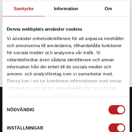
Samtycke
Information
Om
BESKRIVNING
Denna webbplats använder cookies
Reservdel till CF Moto
Vi använder enhetsidentifierare för att anpassa innehållet
och annonserna till användarna, tillhandahålla funktioner
SPECIFIKATION
för sociala medier och analysera vår trafik. Vi
vidarebefordrar även sådana identifierare och annan
information från din enhet till de sociala medier och
annons- och analysföretag som vi samarbetar med.
Dessa kan i sin tur kombinera informationen med annan
information som du har tillhandahållit eller som de har
samlat in när du har använt deras tjänster.
Samtyckesval
NÖDVÄNDIG
KONTAKTA OSS PÅ MOTORBITEN
INSTÄLLNINGAR
Ångra mitt köp