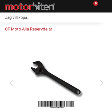
0
Fordon & Maskiner
CF Moto Alla Reservdelar
Personlig utrustning
Övrigt & Merch
Tillbehör
Outlet
Reservdelar
Sprängskisser
Verkstad