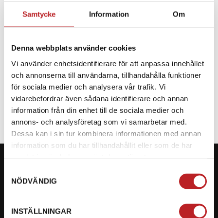
Samtycke
Information
Om
BESKRIVNING
Denna webbplats använder cookies
Reservdel till CF Moto
Vi använder enhetsidentifierare för att anpassa innehållet
och annonserna till användarna, tillhandahålla funktioner
SPECIFIKATION
för sociala medier och analysera vår trafik. Vi
vidarebefordrar även sådana identifierare och annan
information från din enhet till de sociala medier och
annons- och analysföretag som vi samarbetar med.
Dessa kan i sin tur kombinera informationen med annan
information som du har tillhandahållit eller som de har
samlat in när du har använt deras tjänster.
Samtyckesval
NÖDVÄNDIG
KONTAKTA OSS PÅ MOTORBITEN
INSTÄLLNINGAR
Ångra mitt köp