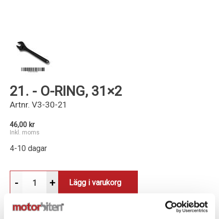
Kundservice
21. - O-RING, 31×2
Artnr.
V3-30-21
46,00 kr
Inkl. moms
4-10 dagar
-
+
Lägg i varukorg