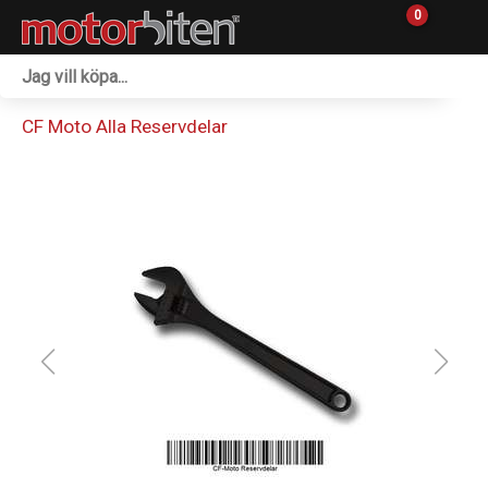
0
Fordon & Maskiner
CF Moto Alla Reservdelar
Personlig utrustning
Övrigt & Merch
Tillbehör
Outlet
Reservdelar
Sprängskisser
Verkstad