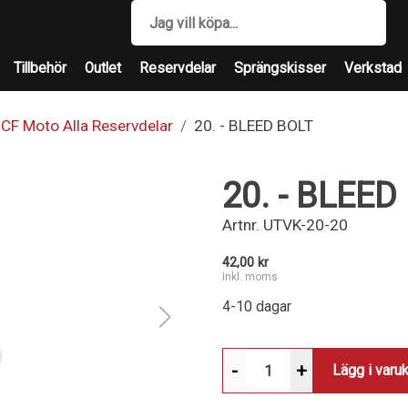
Tillbehör
Outlet
Reservdelar
Sprängskisser
Verkstad
CF Moto Alla Reservdelar
20. - BLEED BOLT
20. - BLEED
Artnr.
UTVK-20-20
42,00 kr
Inkl. moms
4-10 dagar
-
+
Lägg i varu