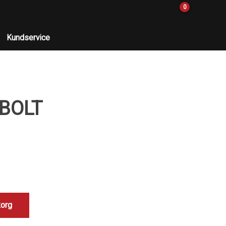
0
Kundservice
 BOLT
korg