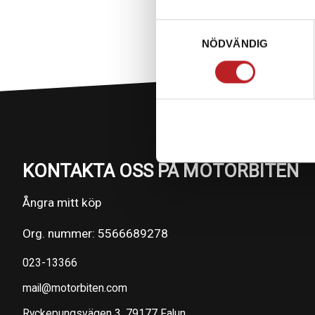
Samtyckesval
NÖDVÄNDIG
KONTAKTA OSS PÅ MOTORBITEN
Ångra mitt köp
Org. nummer: 5566689278
023-13366
mail@motorbiten.com
Ryckepungsvägen 3, 79177 Falun