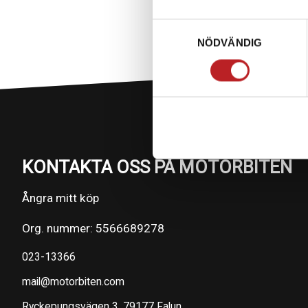
Samtyckesval
NÖDVÄNDIG
KONTAKTA OSS PÅ MOTORBITEN
Ångra mitt köp
Org. nummer: 5566689278
023-13366
mail@motorbiten.com
Ryckepungsvägen 3, 79177 Falun