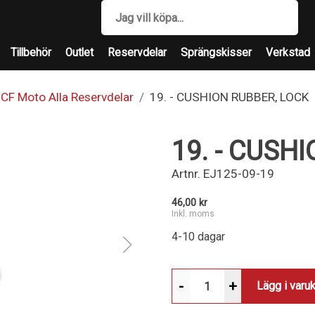
Tillbehör
Outlet
Reservdelar
Sprängskisser
Verkstad
CF Moto Alla Reservdelar
19. - CUSHION RUBBER, LOCK
19. - CUSH
Artnr.
EJ125-09-19
46,00 kr
Inkl. moms
4-10 dagar
-
+
Lägg i varu