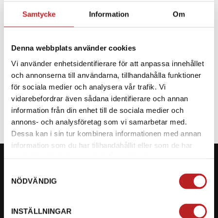
Samtycke
Information
Om
BESKRIVNING
Denna webbplats använder cookies
Reservdel till CF Moto
Vi använder enhetsidentifierare för att anpassa innehållet
och annonserna till användarna, tillhandahålla funktioner
SPECIFIKATION
för sociala medier och analysera vår trafik. Vi
vidarebefordrar även sådana identifierare och annan
information från din enhet till de sociala medier och
annons- och analysföretag som vi samarbetar med.
Dessa kan i sin tur kombinera informationen med annan
information som du har tillhandahållit eller som de har
samlat in när du har använt deras tjänster.
Samtyckesval
NÖDVÄNDIG
KONTAKTA OSS PÅ MOTORBITEN
INSTÄLLNINGAR
Ångra mitt köp