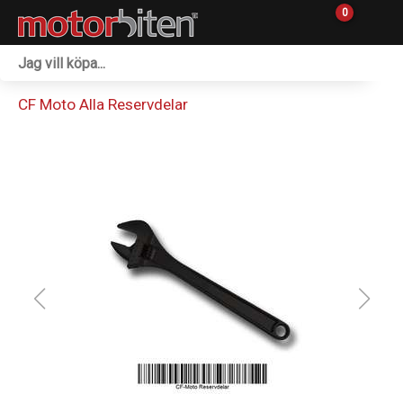
0
Fordon & Maskiner
CF Moto Alla Reservdelar
Personlig utrustning
Övrigt & Merch
Tillbehör
Outlet
Reservdelar
Sprängskisser
Verkstad