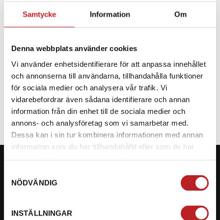
Samtycke
Information
Om
BESKRIVNING
Denna webbplats använder cookies
Reservdel till CF Moto
Vi använder enhetsidentifierare för att anpassa innehållet
och annonserna till användarna, tillhandahålla funktioner
SPECIFIKATION
för sociala medier och analysera vår trafik. Vi
vidarebefordrar även sådana identifierare och annan
information från din enhet till de sociala medier och
annons- och analysföretag som vi samarbetar med.
Dessa kan i sin tur kombinera informationen med annan
information som du har tillhandahållit eller som de har
samlat in när du har använt deras tjänster.
Samtyckesval
NÖDVÄNDIG
KONTAKTA OSS PÅ MOTORBITEN
INSTÄLLNINGAR
Ångra mitt köp