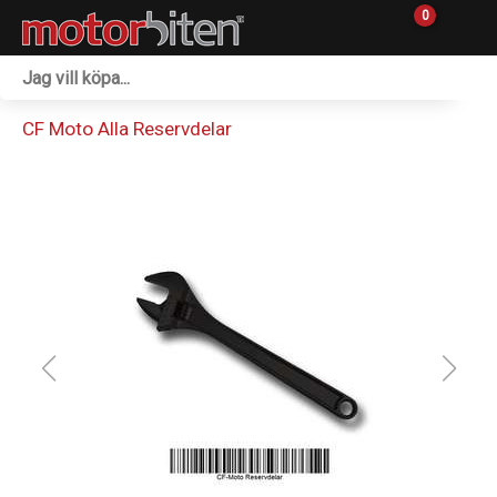
0
Fordon & Maskiner
CF Moto Alla Reservdelar
Personlig utrustning
Övrigt & Merch
Tillbehör
Outlet
Reservdelar
Sprängskisser
Verkstad