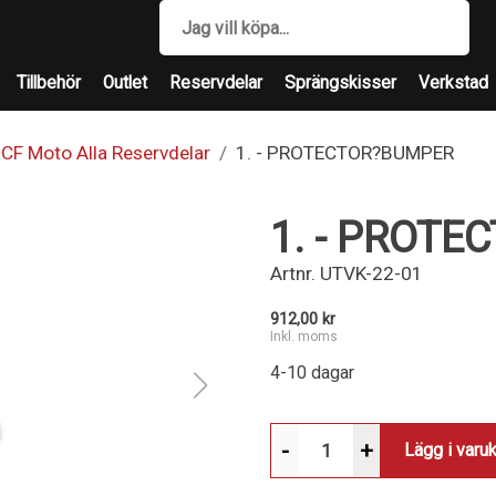
Tillbehör
Outlet
Reservdelar
Sprängskisser
Verkstad
CF Moto Alla Reservdelar
1. - PROTECTOR?BUMPER
1. - PROT
Artnr.
UTVK-22-01
912,00 kr
Inkl. moms
4-10 dagar
-
+
Lägg i varu