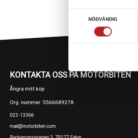
Samtyckesval
NÖDVÄNDIG
KONTAKTA OSS PÅ MOTORBITEN
Ångra mitt köp
Org. nummer: 5566689278
023-13366
mail@motorbiten.com
Ryckepungsvägen 3, 79177 Falun