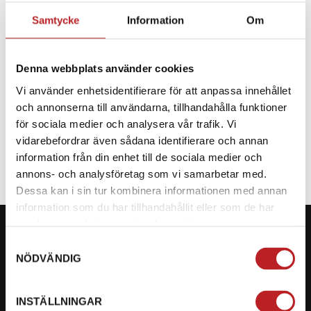
Samtycke
Information
Om
BESKRIVNING
Denna webbplats använder cookies
Reservdel till CF Moto
Vi använder enhetsidentifierare för att anpassa innehållet
och annonserna till användarna, tillhandahålla funktioner
SPECIFIKATION
för sociala medier och analysera vår trafik. Vi
vidarebefordrar även sådana identifierare och annan
information från din enhet till de sociala medier och
annons- och analysföretag som vi samarbetar med.
Dessa kan i sin tur kombinera informationen med annan
information som du har tillhandahållit eller som de har
samlat in när du har använt deras tjänster.
Samtyckesval
NÖDVÄNDIG
KONTAKTA OSS PÅ MOTORBITEN
INSTÄLLNINGAR
Ångra mitt köp