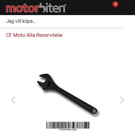
0
Fordon & Maskiner
CF Moto Alla Reservdelar
Personlig utrustning
Övrigt & Merch
Tillbehör
Outlet
Reservdelar
Sprängskisser
Verkstad