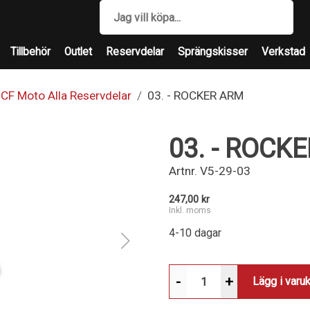
Tillbehör
Outlet
Reservdelar
Sprängskisser
Verkstad
CF Moto Alla Reservdelar
03. - ROCKER ARM
03. - ROCK
Artnr.
V5-29-03
247,00 kr
Inkl. moms
4-10 dagar
-
+
Lägg i varu