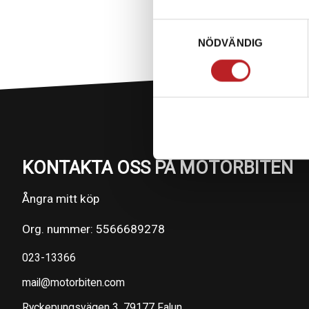
Samtyckesval
NÖDVÄNDIG
KONTAKTA OSS PÅ MOTORBITEN
Ångra mitt köp
Org. nummer: 5566689278
023-13366
mail@motorbiten.com
Ryckepungsvägen 3, 79177 Falun