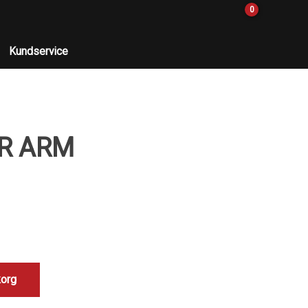
0
Kundservice
ER ARM
korg