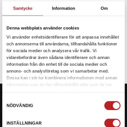
Samtycke
Information
Om
BESKRIVNING
Denna webbplats använder cookies
Reservdel till CF Moto
Vi använder enhetsidentifierare för att anpassa innehållet
och annonserna till användarna, tillhandahålla funktioner
SPECIFIKATION
för sociala medier och analysera vår trafik. Vi
vidarebefordrar även sådana identifierare och annan
information från din enhet till de sociala medier och
annons- och analysföretag som vi samarbetar med.
Dessa kan i sin tur kombinera informationen med annan
information som du har tillhandahållit eller som de har
samlat in när du har använt deras tjänster.
Samtyckesval
NÖDVÄNDIG
KONTAKTA OSS PÅ MOTORBITEN
INSTÄLLNINGAR
Ångra mitt köp