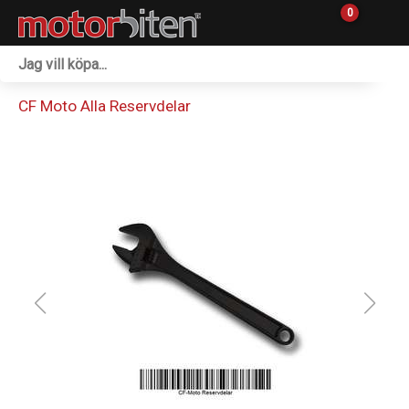
0
Fordon & Maskiner
CF Moto Alla Reservdelar
Personlig utrustning
Övrigt & Merch
Tillbehör
Outlet
Reservdelar
Sprängskisser
Verkstad