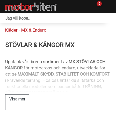
0
Fordon & Maskiner
Kläder - MX & Enduro
Personlig utrustning
STÖVLAR & KÄNGOR MX
Övrigt & Merch
Tillbehör
Upptäck vårt breda sortiment av
MX STÖVLAR OCH
KÄNGOR
för motocross och enduro, utvecklade för
Outlet
att ge
MAXIMALT SKYDD, STABILITET OCH KOMFORT
i krävande terräng. Hos oss hittar du slitstarka och
Reservdelar
funktionella modeller som passar både
TRÄNING,
TÄVLING OCH FRITIDSKÖRNING
.
Sprängskisser
Visa mer
Vi erbjuder stövlar från välkända varumärken som
LS2, AIROH, ALPINESTARS, FORMA, SIDI OCH KTM
Verkstad
,