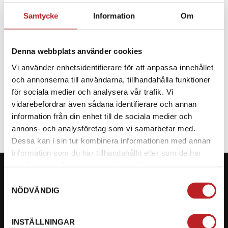
Samtycke
Information
Om
Alpinestars Stövel Tech
3 Svart
Denna webbplats använder cookies
Vi använder enhetsidentifierare för att anpassa innehållet
Från
1 917,00 kr
och annonserna till användarna, tillhandahålla funktioner
2-4 dagar lev. tid
för sociala medier och analysera vår trafik. Vi
vidarebefordrar även sådana identifierare och annan
Gå till produkten
information från din enhet till de sociala medier och
annons- och analysföretag som vi samarbetar med.
Dessa kan i sin tur kombinera informationen med annan
information som du har tillhandahållit eller som de har
samlat in när du har använt deras tjänster.
Samtyckesval
NÖDVÄNDIG
KONTAKTA OSS PÅ MOTORBITEN
INSTÄLLNINGAR