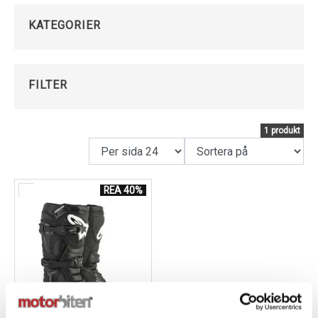
kända för hög kvalitet, innovativ design och lång
hållbarhet. Oavsett om du kör på bana eller i skog och
Kundservice
KATEGORIER
berg får du stövlar som ger
PÅLITLIGT SKYDD OCH
OPTIMAL KONTROLL ÖVER DIN MOTORCYKEL
.
Våra MX-stövlar är utrustade med
FÖRSTÄRKNINGAR
FILTER
VID TÅ, HÄL OCH ANKEL
, samt stabila spännsystem
som ger en säker och justerbar passform. Den
1 produkt
robusta konstruktionen tillsammans med
SLITSTARKA SULOR
ger maximalt grepp på fotpinnar
och underlag, samtidigt som komforten bibehålls
under långa körpass.
REA 40%