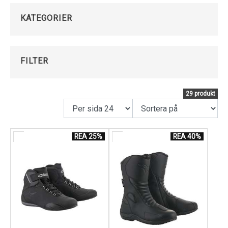
touringstövlar till lättviktiga racingstövlar, alla
Kundservice
KATEGORIER
utformade för att ge optimal komfort, skydd och
prestanda. Oavsett om du är ute efter det senaste
inom teknik eller klassiska stilar, har vi något för alla.
FILTER
Vi är stolta över att erbjuda produkter från några av
de mest betrodda varumärkena i branschen, vilket
garanterar att du får den kvalitet och hållbarhet du
29 produkt
förväntar dig. Dessutom strävar vi efter att göra din
shoppingupplevelse så enkel och bekväm som möjligt
med detaljerade produktbeskrivningar,
REA 25%
REA 40%
kundrecensioner och enkel navigering.
Så oavsett om du är en långväga äventyrare, en
weekendkrigare eller en daglig pendlare, har vi MC-
skor och stövlar som passar din stil och dina behov.
Utforska vårt sortiment idag och hitta ditt nästa par
MC-skor eller stövlar hos oss!