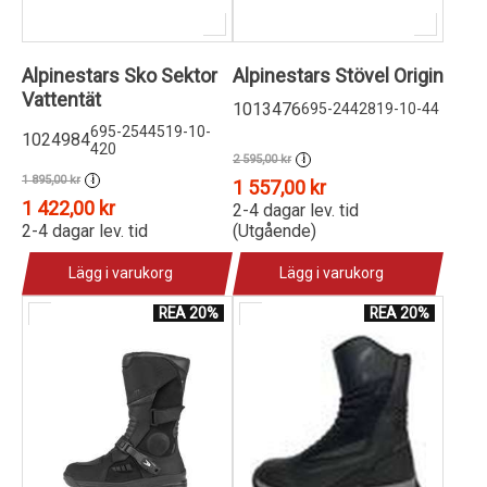
Alpinestars Sko Sektor
Alpinestars Stövel Origin
Vattentät
1013476
695-2442819-10-44
695-2544519-10-
1024984
420
2 595,00 kr
i
1 895,00 kr
i
1 557,00 kr
1 422,00 kr
2-4 dagar lev. tid
2-4 dagar lev. tid
(Utgående)
Lägg i varukorg
Lägg i varukorg
REA 20%
REA 20%