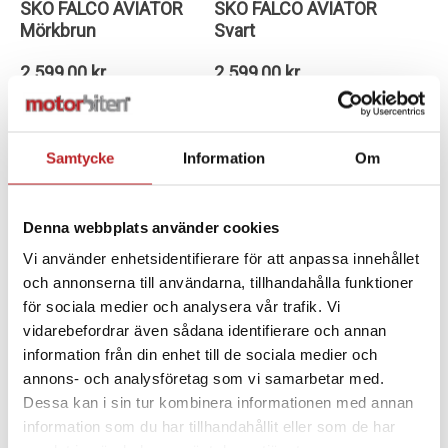
SKO FALCO AVIATOR
SKO FALCO AVIATOR
Mörkbrun
Svart
2 599,00 kr
2 599,00 kr
4-10 dagar
4-10 dagar
Gå till produkten
Gå till produkten
Samtycke
Information
Om
Denna webbplats använder cookies
Vi använder enhetsidentifierare för att anpassa innehållet
och annonserna till användarna, tillhandahålla funktioner
för sociala medier och analysera vår trafik. Vi
vidarebefordrar även sådana identifierare och annan
information från din enhet till de sociala medier och
annons- och analysföretag som vi samarbetar med.
Dessa kan i sin tur kombinera informationen med annan
SKO FALCO RANGER 2
SKO FALCO RANGER 2
information som du har tillhandahållit eller som de har
Mörkbrun
Svart