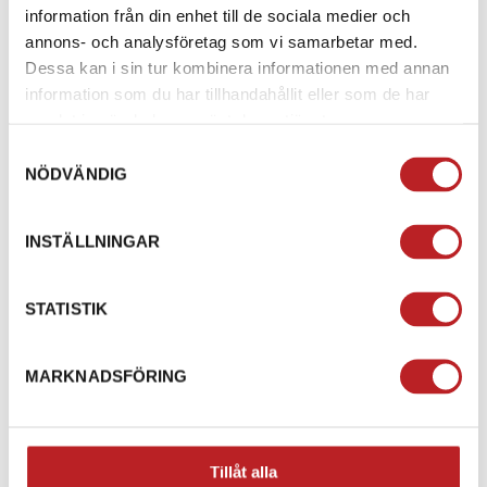
information från din enhet till de sociala medier och
annons- och analysföretag som vi samarbetar med.
Dessa kan i sin tur kombinera informationen med annan
Sea-Doo Riding Boots
AMOQ Scale Speed
information som du har tillhandahållit eller som de har
Lace Skoterkängor
samlat in när du har använt deras tjänster.
1011220
4442602890
Svart/Grå
Samtyckesval
1 390,00 kr
i
NÖDVÄNDIG
299,00 kr
2 699,00 kr
2-4 dagar lev. tid
(Utgående)
4-10 dagar
INSTÄLLNINGAR
Lägg i varukorg
Gå till produkten
STATISTIK
MARKNADSFÖRING
Tillåt alla