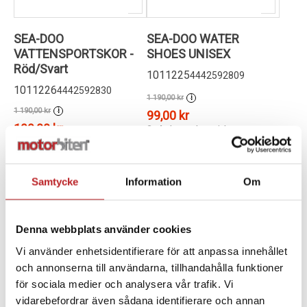
SEA-DOO
SEA-DOO WATER
VATTENSPORTSKOR -
SHOES UNISEX
Röd/Svart
1011225
4442592809
1011226
4442592830
1 190,00 kr
i
1 190,00 kr
i
99,00 kr
199,00 kr
2-4 dagar lev. tid
2-4 dagar lev. tid
(Utgående)
Lägg i varukorg
Lägg i varukorg
Samtycke
Information
Om
Denna webbplats använder cookies
Vi använder enhetsidentifierare för att anpassa innehållet
och annonserna till användarna, tillhandahålla funktioner
för sociala medier och analysera vår trafik. Vi
vidarebefordrar även sådana identifierare och annan