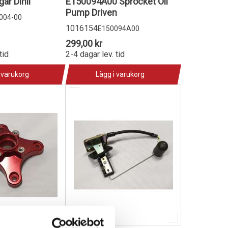
ar Dinli
E150094A00 Sprocket Oil
Pump Driven
004-00
1016154
E150094A00
299,00 kr
tid
2-4 dagar lev. tid
 varukorg
Lägg i varukorg