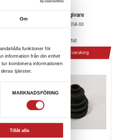
 Front Hub
F210058-00
F150005B53
Bränslenivågivare
Om
1016151
005A53
F210058-00
649,00 kr
tid
2-4 dagar lev. tid
andahålla funktioner för
 varukorg
Lägg i varukorg
n information från din enhet
 tur kombinera informationen
deras tjänster.
MARKNADSFÖRING
Tillåt alla