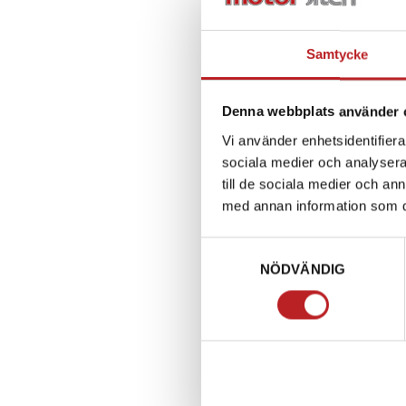
E150098-00 
Modified To
Samtycke
1016142
E1500
799,00 kr
Denna webbplats använder 
2-4 dagar lev. t
Vi använder enhetsidentifierar
Lägg i 
sociala medier och analysera 
till de sociala medier och a
med annan information som du 
Samtyckesval
NÖDVÄNDIG