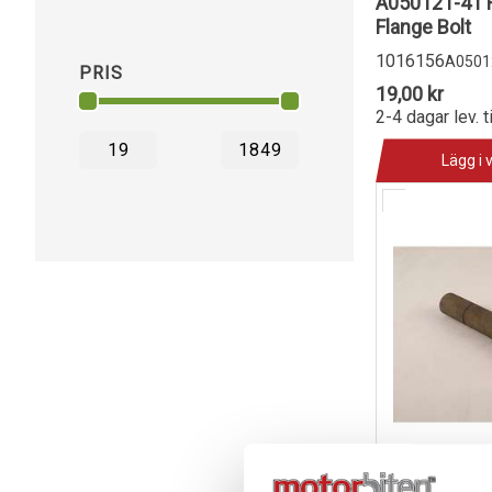
A050121-41 
Flange Bolt
1016156
A0501
PRIS
19,00 kr
2-4 dagar lev. t
Lägg i 