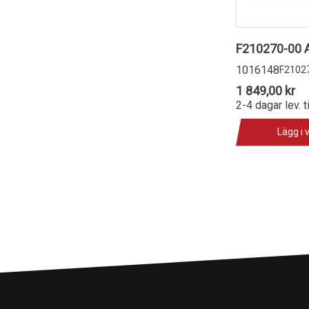
F210270-00 A
1016148
F2102
1 849,00 kr
2-4 dagar lev. t
Lägg i 