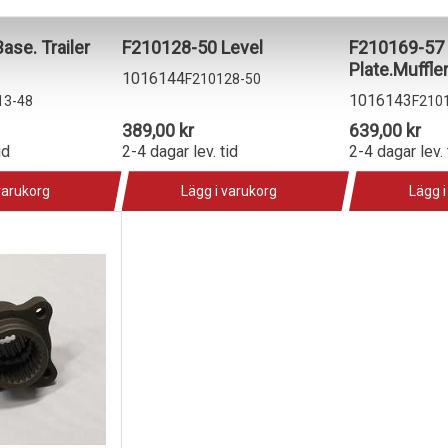
ase. Trailer
F210128-50 Level
F210169-57
Plate.Muffle
1016144
F210128-50
1016143
13-48
F210
389,00 kr
639,00 kr
id
2-4 dagar lev. tid
2-4 dagar lev. 
varukorg
Lägg i varukorg
Lägg i