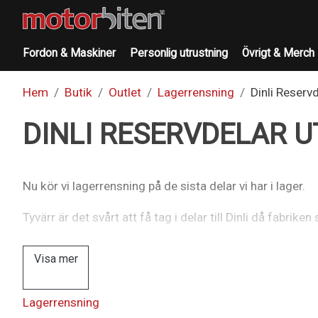
Fordon & Maskiner
Personlig utrustning
Övrigt & Merch
Hem
Butik
Outlet
Lagerrensning
Dinli Reserv
DINLI RESERVDELAR 
Nu kör vi lagerrensning på de sista delar vi har i lager.
Tyvärr är det svårt att få tag i delar till Dinli då fabrike
Visa mer
Lagerrensning