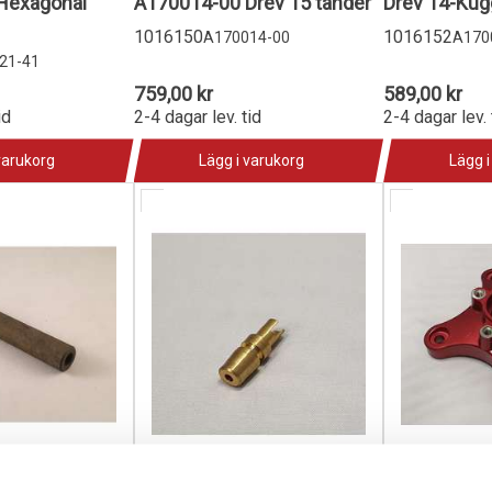
Hexagonal
A170014-00 Drev 15 tänder
Drev 14-Kugg
1016150
1016152
A170014-00
A170
21-41
759,00 kr
589,00 kr
id
2-4 dagar lev. tid
2-4 dagar lev. 
varukorg
Lägg i varukorg
Lägg i