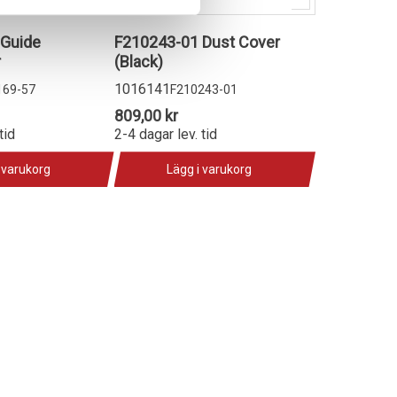
 Guide
F210243-01 Dust Cover
r
(Black)
1016141
169-57
F210243-01
809,00 kr
tid
2-4 dagar lev. tid
 varukorg
Lägg i varukorg