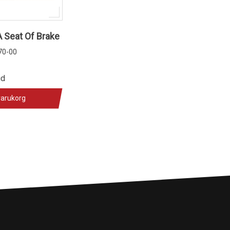
 Seat Of Brake
70-00
id
varukorg