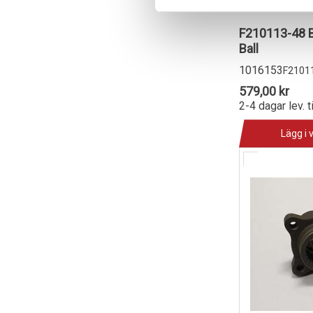
F210113-48 B
Ball
1016153
F2101
579,00 kr
2-4 dagar lev. t
Lägg i 