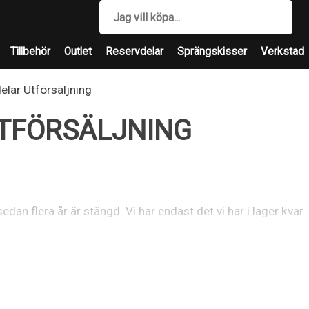
Tillbehör
Outlet
Reservdelar
Sprängskisser
Verkstad
delar Utförsäljning
UTFÖRSÄLJNING
n sedan flera år är stängd. Vi har endast det vi har i lager kvar.