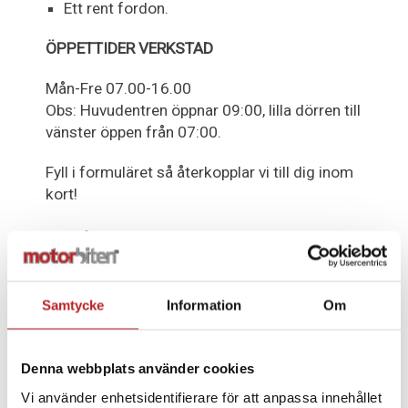
Ett rent fordon.
ÖPPETTIDER VERKSTAD
Mån-Fre 07.00-16.00
Obs: Huvudentren öppnar 09:00, lilla dörren till
vänster öppen från 07:00.
Fyll i formuläret så återkopplar vi till dig inom
kort!
Det går även bra att maila
på
verkstad@motorbiten.com
Samtycke
Information
Om
VERKSTADSFÖRFRÅGAN
Denna webbplats använder cookies
Vi använder enhetsidentifierare för att anpassa innehållet