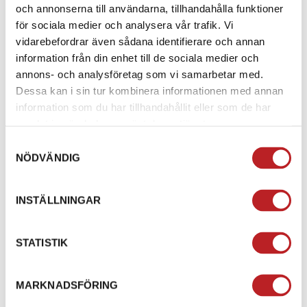
NAMN
*
och annonserna till användarna, tillhandahålla funktioner
för sociala medier och analysera vår trafik. Vi
vidarebefordrar även sådana identifierare och annan
TELEFONNUMMER
*
information från din enhet till de sociala medier och
annons- och analysföretag som vi samarbetar med.
Dessa kan i sin tur kombinera informationen med annan
E-POSTADRESS
*
information som du har tillhandahållit eller som de har
samlat in när du har använt deras tjänster.
FORDONSTILLVERKARE
*
Samtyckesval
NÖDVÄNDIG
MODELL
*
INSTÄLLNINGAR
REGISTRERINGSNUMMER
STATISTIK
(Gäller det tex vattenskoter eller annat oregistrerat
MARKNADSFÖRING
fordon så ange chassinummer istället)