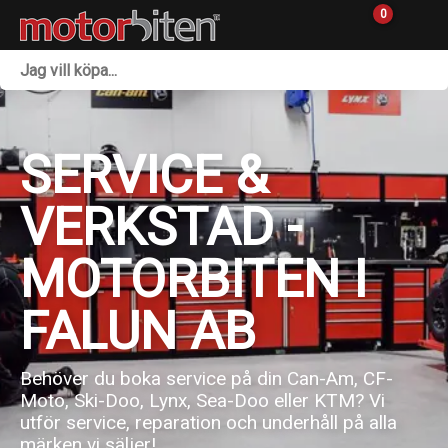
0
Fordon & Maskiner
Personlig utrustning
SERVICE &
Övrigt & Merch
VERKSTAD -
Tillbehör
MOTORBITEN I
Outlet
FALUN AB
Reservdelar
Sprängskisser
Behöver du boka service på din Can-Am, CF-
Moto, Ski-Doo, Lynx, Sea-Doo eller KTM? Vi
utför service, reparation och underhåll på alla
Verkstad
märken vi säljer!