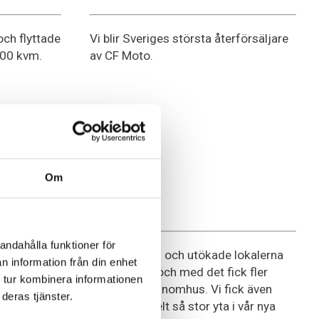
 och flyttade
Vi blir Sveriges största återförsäljare
 900 kvm.
av CF Moto.
Om
2011
andahålla funktioner för
Can-Am
byggde vi om och utökade lokalerna
n information från din enhet
ytterligare. I och med det fick fler
 tur kombinera informationen
fordon plats inomhus. Vi fick även
deras tjänster.
mer än dubbelt så stor yta i vår nya