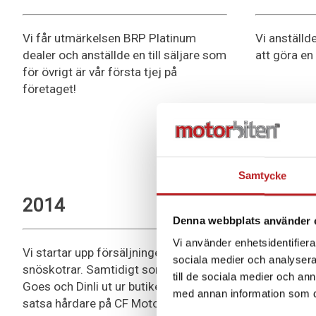
Vi får utmärkelsen BRP Platinum
Vi anställd
dealer och anställde en till säljare som
att göra en
för övrigt är vår första tjej på
företaget!
Samtycke
2014
2013
Denna webbplats använder 
Vi använder enhetsidentifierar
Vi startar upp försäljningen av Lynx
tog vi över
sociala medier och analysera 
snöskotrar. Samtidigt sorterades
vattenskotr
till de sociala medier och a
Goes och Dinli ut ur butiken för att
med annan information som du 
satsa hårdare på CF Moto.