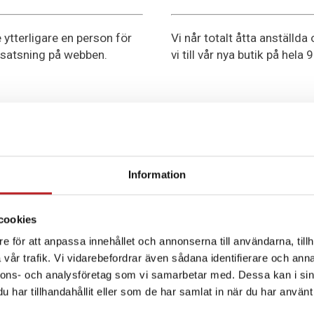
e ytterligare en person för
Vi når totalt åtta anställda
 satsning på webben.
vi till vår nya butik på hela
Information
2012
cookies
e för att anpassa innehållet och annonserna till användarna, tillh
 försäljningen av Sea-Doo
blev vi återförsäljare för 
vår trafik. Vi vidarebefordrar även sådana identifierare och anna
ar.
fyrhjulingar.
nnons- och analysföretag som vi samarbetar med. Dessa kan i sin
har tillhandahållit eller som de har samlat in när du har använt 