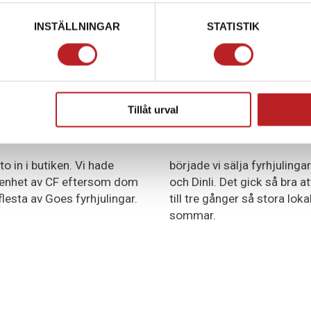
INSTÄLLNINGAR
STATISTIK
Tillåt urval
2007
 in i butiken. Vi hade
började vi sälja fyrhjulinga
renhet av CF eftersom dom
och Dinli. Det gick så bra at
lesta av Goes fyrhjulingar.
till tre gånger så stora lo
sommar.