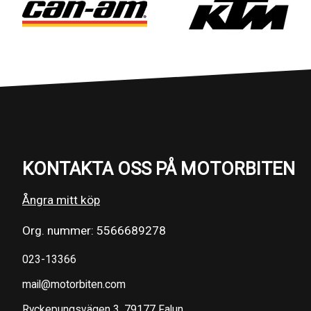
KONTAKTA OSS PÅ MOTORBITEN
Ångra mitt köp
Org. nummer: 5566689278
023-13366
mail@motorbiten.com
Ryckepungsvägen 3, 79177 Falun