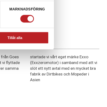
verkstad.
MARKNADSFÖRING
Tillåt alla
2007
r från Goes
startade vi vårt eget märke Exxo
t vi flyttade
(Exxzeromotor) i samband med att vi
kaler samma
slöt ett nytt avtal med en mycket bra
fabrik av Dirtbikes och Mopeder i
Asien