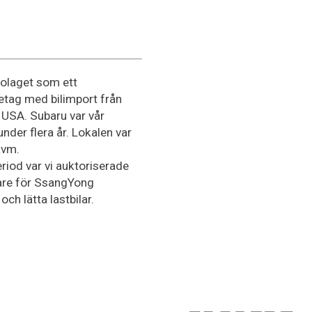
bolaget som ett
tag med bilimport från
 USA. Subaru var vår
under flera år. Lokalen var
kvm.
riod var vi auktoriserade
jare för SsangYong
och lätta lastbilar.