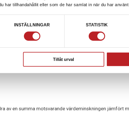
 efter ångermeddelandet returnera produkterna till oss.
har tillhandahållit eller som de har samlat in när du har använt 
na vid retur, produkterna bör därför skickas välpaketerade o
 vår adress på Ryckepungsvägen 3, 79177 Falun. Alternativt 
INSTÄLLNINGAR
STATISTIK
ämningsställen accepteras. I paketet bör du även lägga en n
, dras en avgift på
149 KR
från din återbetalning när vi motta
Tillåt urval
tt dra av en summa motsvarande värdeminskningen jämfört m