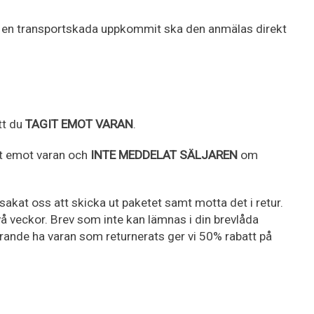
 Om en transportskada uppkommit ska den anmälas direkt
tt du
TAGIT EMOT VARAN
.
it emot varan och
INTE MEDDELAT SÄLJAREN
om
akat oss att skicka ut paketet samt motta det i retur.
vå veckor. Brev som inte kan lämnas i din brevlåda
farande ha varan som returnerats ger vi 50% rabatt på