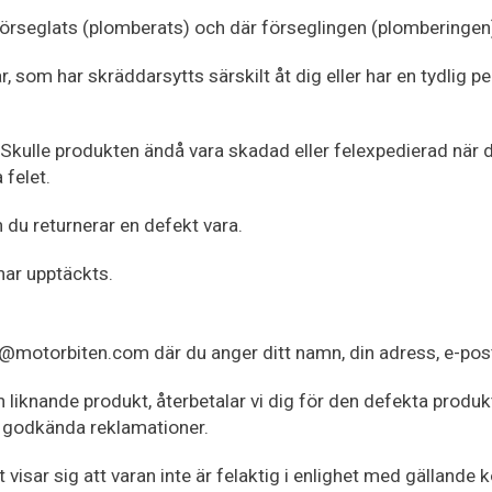
örseglats (plomberats) och där förseglingen (plomberingen) 
r, som har skräddarsytts särskilt åt dig eller har en tydlig p
g. Skulle produkten ändå vara skadad eller felexpedierad när 
felet.
 du returnerar en defekt vara.
har upptäckts.
der@motorbiten.com där du anger ditt namn, din adress, e-po
en liknande produkt, återbetalar vi dig för den defekta produ
d godkända reklamationer.
 visar sig att varan inte är felaktig i enlighet med gälland