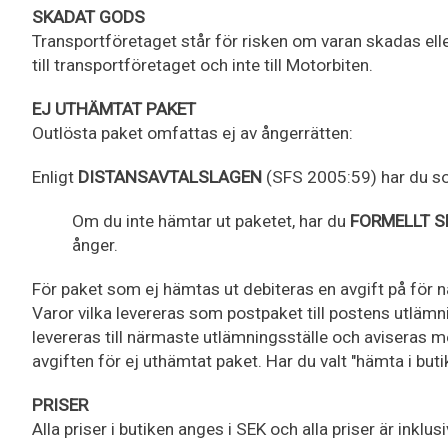
SKADAT GODS
Transportföretaget står för risken om varan skadas ell
till transportföretaget och inte till Motorbiten.
EJ UTHÄMTAT PAKET
Outlösta paket omfattas ej av ångerrätten:
Enligt
DISTANSAVTALSLAGEN
(SFS 2005:59) har du so
Om du inte hämtar ut paketet, har du
FORMELLT S
ånger.
För paket som ej hämtas ut debiteras en avgift på för 
Varor vilka levereras som postpaket till postens utlämni
levereras till närmaste utlämningsställe och aviseras m
avgiften för ej uthämtat paket. Har du valt "hämta i buti
PRISER
Alla priser i butiken anges i SEK och alla priser är inkl