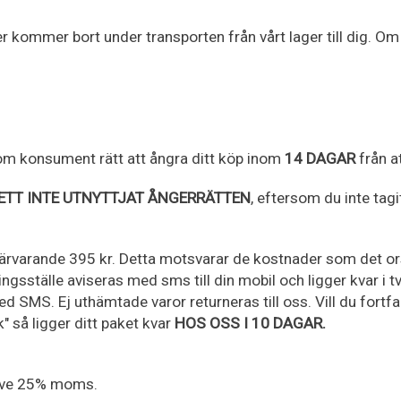
er kommer bort under transporten från vårt lager till dig.
m konsument rätt att ångra ditt köp inom
14 DAGAR
från a
ETT INTE UTNYTTJAT ÅNGERRÄTTEN
, eftersom du inte tag
närvarande 395 kr. Detta motsvarar de kostnader som det ors
ngsställe aviseras med sms till din mobil och ligger kvar i t
ed SMS. Ej uthämtade varor returneras till oss. Vill du fort
k" så ligger ditt paket kvar
HOS OSS I 10 DAGAR.
usive 25% moms.