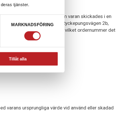
deras tjänster.
ch i ursprunglig förpackning (om varan skickades i en
till PostNord Företagscenter på Ryckepungsvägen 2b,
MARKNADSFÖRING
otis om att det är en retur och vilket ordernummer det
git returen.
Tillåt alla
ed varans ursprungliga värde vid använd eller skadad