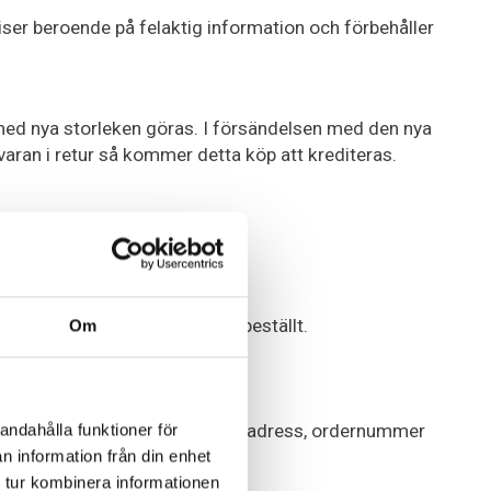
priser beroende på felaktig information och förbehåller
r med nya storleken göras. I försändelsen med den nya
 varan i retur så kommer detta köp att krediteras.
agit emot en vara som du har beställt.
Om
ka ditt namn, din adress, e-postadress, ordernummer
andahålla funktioner för
n information från din enhet
 tur kombinera informationen