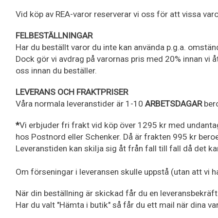
Vid köp av REA-varor reserverar vi oss för att vissa va
FELBESTÄLLNINGAR
Har du beställt varor du inte kan använda p.g.a. omständ
Dock gör vi avdrag på varornas pris med 20% innan vi åt
oss innan du beställer.
LEVERANS OCH FRAKTPRISER
Våra normala leveranstider är 1-10
ARBETSDAGAR
bero
*
Vi erbjuder fri frakt vid köp över 1295 kr med undant
hos Postnord eller Schenker. Då är frakten 995 kr beroe
Leveranstiden kan skilja sig åt från fall till fall då det 
Om förseningar i leveransen skulle uppstå (utan att vi
När din beställning är skickad får du en leveransbekräfte
Har du valt "Hämta i butik" så får du ett mail när dina v