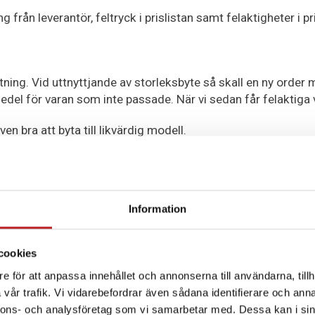
g från leverantör, feltryck i prislistan samt felaktigheter i 
ustning. Vid uttnyttjande av storleksbyte så skall en ny orde
sedel för varan som inte passade. När vi sedan får felaktiga
en bra att byta till likvärdig modell.
ULÄR.
tiftad 14 dagars ångerrätt som gäller från det att du har t
Information
cookies
kickas till oss
mail@motorbiten.com
. I ditt meddelande s
e för att anpassa innehållet och annonserna till användarna, tillh
ch tydligt.
vår trafik. Vi vidarebefordrar även sådana identifierare och anna
nnons- och analysföretag som vi samarbetar med. Dessa kan i sin