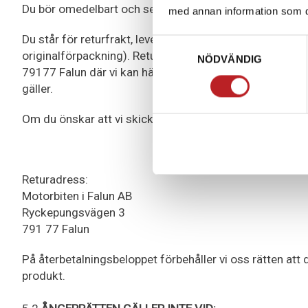
Du bör omedelbart och senast inom lagstiftad 14 dagar
med annan information som du 
Du står för returfrakt, leverans och skick på produkter
Samtyckesval
originalförpackning). Returen skall skickas direkt till
NÖDVÄNDIG
79177 Falun där vi kan hämta ut paketet. Inga andra utl
gäller.
Om du önskar att vi skickar dig en
RETURFRAKTSEDEL
Returadress:
Motorbiten i Falun AB
Ryckepungsvägen 3
791 77 Falun
På återbetalningsbeloppet förbehåller vi oss rätten a
produkt.