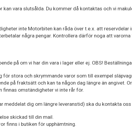
ror kan vara slutsålda. Du kommer då kontaktas och vi makule
igheter inte Motorbiten kan råda över t.e.x. att reservdelar 
erbetalar några pengar. Kontrollera därför noga att varorna
ende på om vi har din vara i lager eller ej. OBS! Beställning
ag för stora och skrymmande varor som till exempel släpvag
nde på fraktsätt och kan ta någon dag längre än angivet. Ord
kan finnas omständigheter vi inte rår för.
 har meddelat dig om längre leveranstid) ska du kontakta os
lse skickad till din mail.
aror finns i butiken för upphämtning.