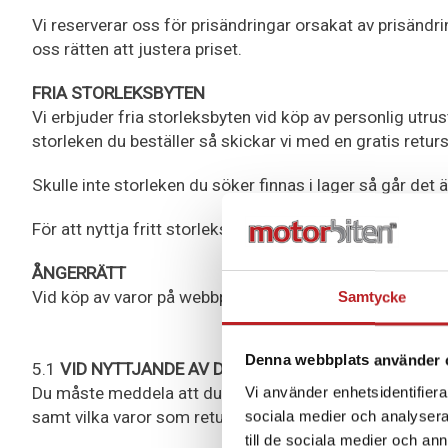
Vi reserverar oss för prisändringar orsakat av prisändrin
oss rätten att justera priset.
FRIA STORLEKSBYTEN
Vi erbjuder fria storleksbyten vid köp av personlig utr
storleken du beställer så skickar vi med en gratis retur
Skulle inte storleken du söker finnas i lager så går det äv
För att nyttja fritt storleksbyte så fyller du i detta
FORM
ÅNGERRÄTT
Vid köp av varor på webbplatsen har du som kund en lags
Samtycke
Denna webbplats använder 
5.1
VID NYTTJANDE AV DIN ÅNGERRÄTT:
Du måste meddela att du ångrar dig. Meddelandet ska s
Vi använder enhetsidentifierar
samt vilka varor som returneringen gäller framgå klart o
sociala medier och analysera 
till de sociala medier och a