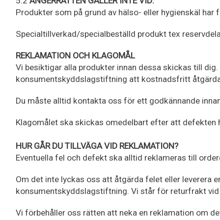
5.2
ÅNGERRÄTTEN GÄLLER INTE VID:
Produkter som på grund av hälso- eller hygienskäl har f
Specialtillverkad/specialbeställd produkt tex reservdela
REKLAMATION OCH KLAGOMÅL
Vi besiktigar alla produkter innan dessa skickas till di
konsumentskyddslagstiftning att kostnadsfritt åtgärda 
Du måste alltid kontakta oss för ett godkännande innan
Klagomålet ska skickas omedelbart efter att defekten 
HUR GÅR DU TILLVÄGA VID REKLAMATION?
Eventuella fel och defekt ska alltid reklameras till or
Om det inte lyckas oss att åtgärda felet eller leverera 
konsumentskyddslagstiftning. Vi står för returfrakt vi
Vi förbehåller oss rätten att neka en reklamation om det