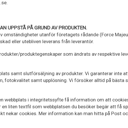
.se.
KAN UPPSTÅ PÅ GRUND AV PRODUKTEN.
ljd av omständigheter utanför företagets rådande (Force Maj
skad eller utebliven leverans från leverantör.
 produkter/produktegenskaper som ändrats av respektive leve
plats samt slutförsäljning av produkter. Vi garanterar inte 
 fotokvalitet samt upplösning. Vi försöker alltid på bästa 
n webbplats i integritetssyfte få information om att cookie
n liten textfil som webbplatsen du besöker begär att få spara
iskt nekar cookies. Mer information kan man hitta på Post o