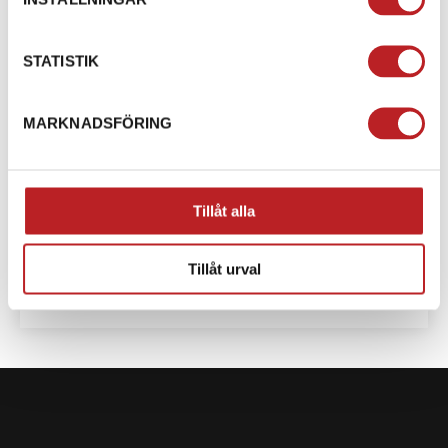
STATISTIK
MARKNADSFÖRING
XTERRAIN RE
Tillåt alla
Den extrema crossover-snöskotern för långa turer.
Den nya LFS-R-framfjädringen, kombinerad med
PPS³-boggifjädringen och ...
Tillåt urval
Från 243 900 kr