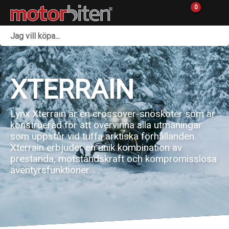
0
Fordon & Maskiner
Personlig utrustning
XTERRAIN
Övrigt & Merch
Lynx Xterrain är en crossover-snöskoter som är
Tillbehör
konstruerad för att övervinna alla utmaningar
som uppstår vid tuffa arktiska förhållanden.
Outlet
Xterrain erbjuder en unik kombination av
prestanda, motståndskraft och kompromisslösa
Reservdelar
äventyrsfunktioner.
Sprängskisser
Verkstad