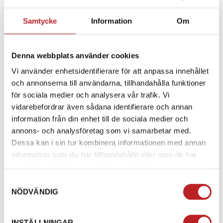
Samtycke
Information
Om
Denna webbplats använder cookies
Vi använder enhetsidentifierare för att anpassa innehållet
XTERRAIN CORE
och annonserna till användarna, tillhandahålla funktioner
Xterrain Core crossover-snöskoter levererar utmärkt
för sociala medier och analysera vår trafik. Vi
körkvalitet och prestanda för vinteräventyr, tack vare
vidarebefordrar även sådana identifierare och annan
Radien²-platt...
information från din enhet till de sociala medier och
Från 149 900 kr
annons- och analysföretag som vi samarbetar med.
Dessa kan i sin tur kombinera informationen med annan
information som du har tillhandahållit eller som de har
samlat in när du har använt deras tjänster.
Samtyckesval
NÖDVÄNDIG
INSTÄLLNINGAR