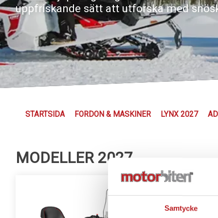
uppfriskande sätt att utforska med snös
STARTSIDA
FORDON & MASKINER
LYNX 2027
AD
MODELLER 2027
Samtycke