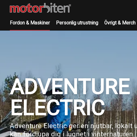
Fordon & Maskiner
Personlig utrustning
Övrigt & Merch
ADVENTURE
ELECTRIC
Adventure Electric ger en njutbar, lokalt 
kan fördjupa dig i lugnet i vinternaturen