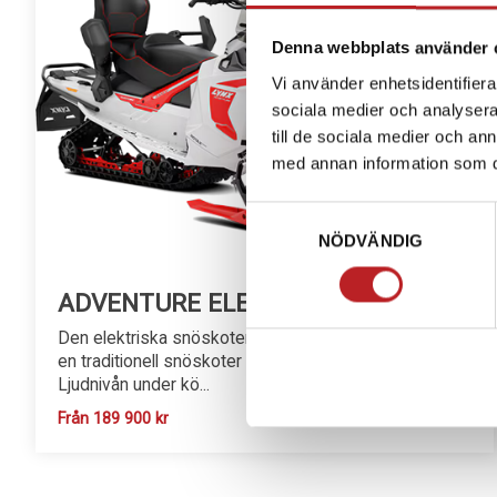
Denna webbplats använder 
Vi använder enhetsidentifierar
sociala medier och analysera 
till de sociala medier och a
med annan information som du 
Samtyckesval
NÖDVÄNDIG
ADVENTURE ELECTRIC
Den elektriska snöskotern är mycket tyst jämfört med
en traditionell snöskoter med förbränningsmotor.
Ljudnivån under kö...
Från 189 900 kr