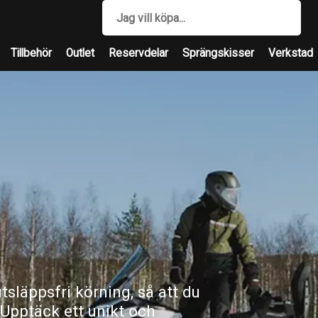
Tillbehör
Outlet
Reservdelar
Sprängskisser
Verkstad
utsläppsfri körning, så att du
. Upptäck ett unikt och