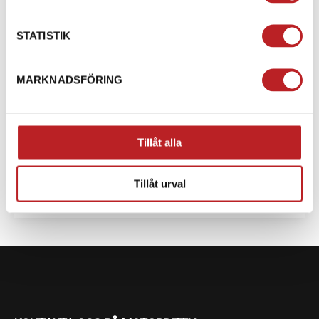
STATISTIK
MARKNADSFÖRING
59 RANGER CORE
Tillåt alla
En mångsidig bredbandad snöskoter för både fritid
och vintersysslor. Den förnyade snöskotern 59
Ranger Core har Radien²-...
Tillåt urval
Från 145 900 kr