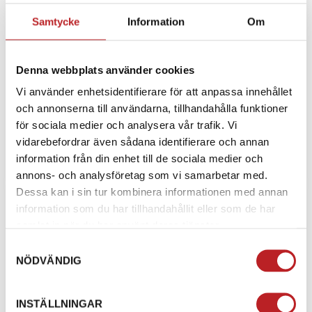
Samtycke
Information
Om
Denna webbplats använder cookies
59 RANGER PRO
Vi använder enhetsidentifierare för att anpassa innehållet
och annonserna till användarna, tillhandahålla funktioner
Den förnyade arbetssnöskotern 59 Ranger PRO
för sociala medier och analysera vår trafik. Vi
erbjuder prestanda och värde för både nytta och nöje.
Den unika ledade EasyR...
vidarebefordrar även sådana identifierare och annan
information från din enhet till de sociala medier och
Från 177 900 kr
annons- och analysföretag som vi samarbetar med.
Dessa kan i sin tur kombinera informationen med annan
information som du har tillhandahållit eller som de har
samlat in när du har använt deras tjänster.
Samtyckesval
NÖDVÄNDIG
INSTÄLLNINGAR