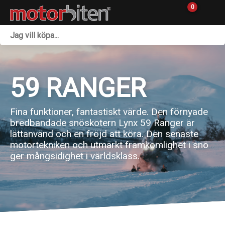
0
Fordon & Maskiner
Personlig utrustning
59 RANGER
Övrigt & Merch
Fina funktioner, fantastiskt värde. Den förnyade
Tillbehör
bredbandade snöskotern Lynx 59 Ranger är
lättanvänd och en fröjd att köra. Den senaste
Outlet
motortekniken och utmärkt framkomlighet i snö
ger mångsidighet i världsklass.
Reservdelar
Sprängskisser
Verkstad