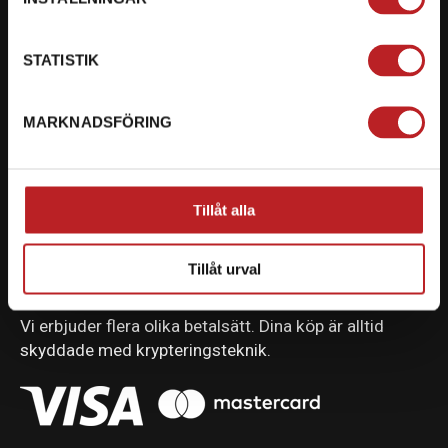
KONTAKTA OSS PÅ MOTORBITEN
STATISTIK
Ångra mitt köp
Org. nummer: 5566689278
MARKNADSFÖRING
023-13366
mail@motorbiten.com
Tillåt alla
Ryckepungsvägen 3, 79177 Falun
Tillåt urval
BETALNING
Vi erbjuder flera olika betalsätt. Dina köp är alltid
skyddade med krypteringsteknik.