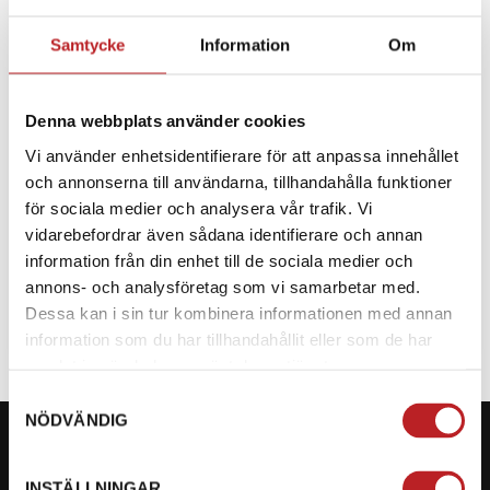
Samtycke
Information
Om
Denna webbplats använder cookies
Vi använder enhetsidentifierare för att anpassa innehållet
och annonserna till användarna, tillhandahålla funktioner
2026 KTM 990 RC R
för sociala medier och analysera vår trafik. Vi
vidarebefordrar även sådana identifierare och annan
NEVER STOP Almost twenty years ago the KTM RC8
information från din enhet till de sociala medier och
showed that KTM could adrenalize riding on asphalt
annons- och analysföretag som vi samarbetar med.
as well as offroad....
Dessa kan i sin tur kombinera informationen med annan
Från 172 900 kr
information som du har tillhandahållit eller som de har
samlat in när du har använt deras tjänster.
Samtyckesval
NÖDVÄNDIG
INSTÄLLNINGAR