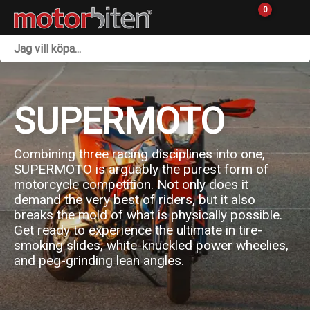
0
Fordon & Maskiner
Personlig utrustning
SUPERMOTO
Övrigt & Merch
Combining three racing disciplines into one,
Tillbehör
SUPERMOTO is arguably the purest form of
motorcycle competition. Not only does it
Outlet
demand the very best of riders, but it also
breaks the mold of what is physically possible.
Reservdelar
Get ready to experience the ultimate in tire-
smoking slides, white-knuckled power wheelies,
and peg-grinding lean angles.
Sprängskisser
Verkstad