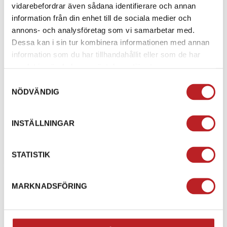
vidarebefordrar även sådana identifierare och annan
information från din enhet till de sociala medier och
annons- och analysföretag som vi samarbetar med.
Dessa kan i sin tur kombinera informationen med annan
information som du har tillhandahållit eller som de har
samlat in när du har använt deras tjänster.
Samtyckesval
NÖDVÄNDIG
2026 KTM 390 SMC R
BEHAVE SOMEWHERE ELSE Sliding at the apex to
INSTÄLLNINGAR
join the KTM SuperMotard army in the middle-weight
battalion, the KTM 39...
Från 69 900 kr
STATISTIK
MARKNADSFÖRING