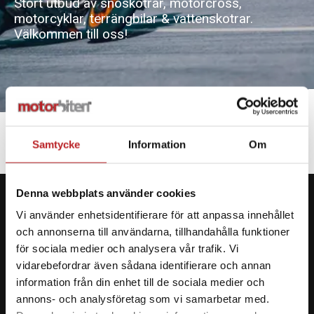
Stort utbud av snöskotrar, motorcross,
motorcyklar, terrängbilar & vattenskotrar.
Kundservice
Välkommen till oss!
Samtycke
Information
Om
STARTSIDA
FORDON & MASKINER
Denna webbplats använder cookies
Vi använder enhetsidentifierare för att anpassa innehållet
och annonserna till användarna, tillhandahålla funktioner
för sociala medier och analysera vår trafik. Vi
KONTAKTA OSS PÅ MOTORBITEN
vidarebefordrar även sådana identifierare och annan
Ångra mitt köp
information från din enhet till de sociala medier och
annons- och analysföretag som vi samarbetar med.
Org. nummer: 5566689278