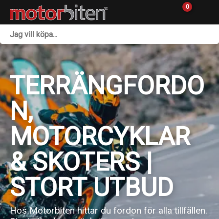
0
Fordon & Maskiner
Personlig utrustning
TERRÄNGFORDO
Övrigt & Merch
N,
Tillbehör
MOTORCYKLAR
Outlet
& SKOTERS |
Reservdelar
STORT UTBUD
Sprängskisser
Verkstad
Hos Motorbiten hittar du fordon för alla tillfällen.