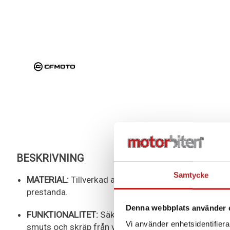
BESKRIVNING
Samtycke
MATERIAL:
Tillverkad av slitstarka material för lång 
prestanda.
Denna webbplats använder 
FUNKTIONALITET:
Säkerställer klar sikt genom att e
Vi använder enhetsidentifierar
smuts och skräp från vindrutan.