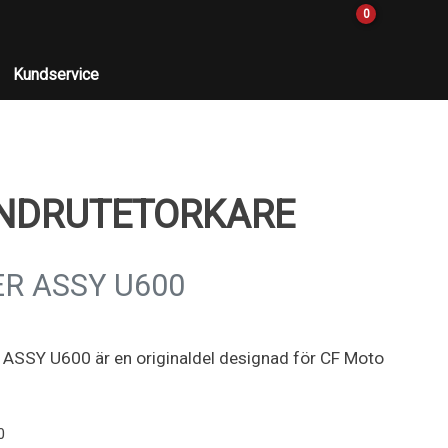
0
Kundservice
INDRUTETORKARE
R ASSY U600
SY U600 är en originaldel designad för CF Moto
0