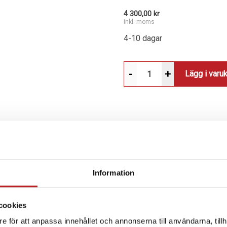
4 300,00 kr
Inkl. moms
4-10 dagar
-
+
Lägg i varu
SPECIFIKATION
Information
hållbarhet och effektiv
cookies
ffektivt avlägsna vatten,
e för att anpassa innehållet och annonserna till användarna, tillh