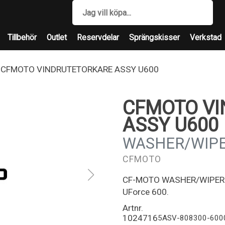
Tillbehör
Outlet
Reservdelar
Sprängskisser
Verkstad
CFMOTO VINDRUTETORKARE ASSY U600
CFMOTO V
ASSY U600
WASHER/WIPE
CFMOTO
CF-MOTO WASHER/WIPER AS
UForce 600.
Artnr.
1024716
5ASV-808300-600