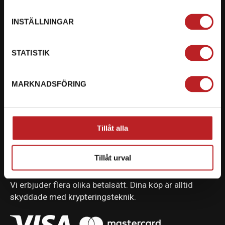
INSTÄLLNINGAR
KONTAKTA OSS PÅ MOTORBITEN
STATISTIK
Ångra mitt köp
Org. nummer: 5566689278
MARKNADSFÖRING
023-13366
mail@motorbiten.com
Tillåt alla
Ryckepungsvägen 3, 79177 Falun
Tillåt urval
BETALNING
Vi erbjuder flera olika betalsätt. Dina köp är alltid
skyddade med krypteringsteknik.