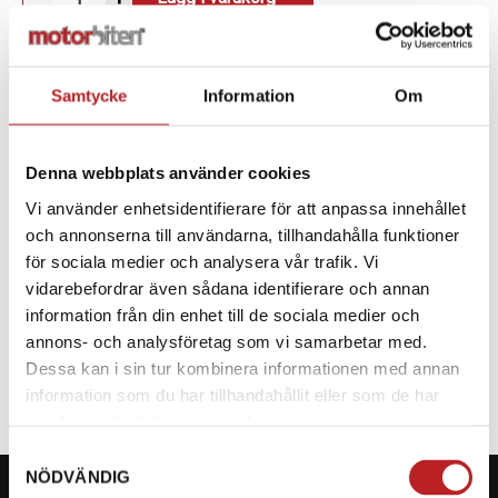
Samtycke
Information
Om
BESKRIVNING
Denna webbplats använder cookies
Vindruta som passar till CF MOTO CFORCE 450 & 520.
Vi använder enhetsidentifierare för att anpassa innehållet
och annonserna till användarna, tillhandahålla funktioner
för sociala medier och analysera vår trafik. Vi
SPECIFIKATION
vidarebefordrar även sådana identifierare och annan
information från din enhet till de sociala medier och
FITS
CFORCE 450 & 520
annons- och analysföretag som vi samarbetar med.
Dessa kan i sin tur kombinera informationen med annan
information som du har tillhandahållit eller som de har
samlat in när du har använt deras tjänster.
Samtyckesval
NÖDVÄNDIG