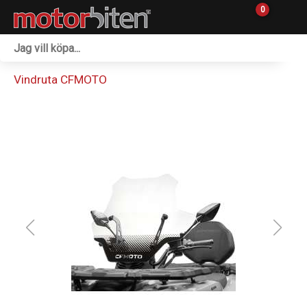
0
Fordon & Maskiner
Vindruta CFMOTO
Personlig utrustning
Övrigt & Merch
Tillbehör
Outlet
Reservdelar
Sprängskisser
Verkstad