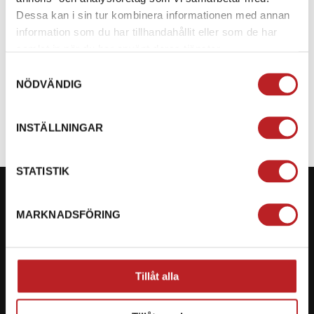
tMotion-begränsare (860201492).
Dessa kan i sin tur kombinera informationen med annan
information som du har tillhandahållit eller som de har
samlat in när du har använt deras tjänster.
SPECIFIKATION
Samtyckesval
NÖDVÄNDIG
PASSAR TILL
Ski-Doo
INSTÄLLNINGAR
STATISTIK
MARKNADSFÖRING
KONTAKTA OSS PÅ MOTORBITEN
Ångra mitt köp
Tillåt alla
Org. nummer: 5566689278