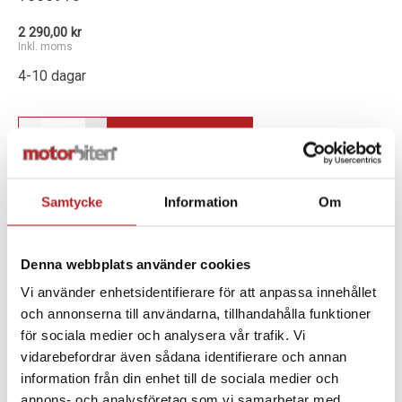
2 290,00 kr
Inkl. moms
4-10 dagar
-
+
Lägg i varukorg
Samtycke
Information
Om
Denna webbplats använder cookies
BESKRIVNING
Vi använder enhetsidentifierare för att anpassa innehållet
Ökad styrka och grepp längs fotstegen. Polerade
och annonserna till användarna, tillhandahålla funktioner
aluminiumprofiler. Olikfärgade profiler som ger ett
för sociala medier och analysera vår trafik. Vi
elegant utseende. Ger ökat stöd och fotgrepp för
vidarebefordrar även sådana identifierare och annan
hård körning i lössnö. Passar REV Gen4 Summit X (ej
information från din enhet till de sociala medier och
Expert-paketet). Passar inte ihop med justerbar
annons- och analysföretag som vi samarbetar med.