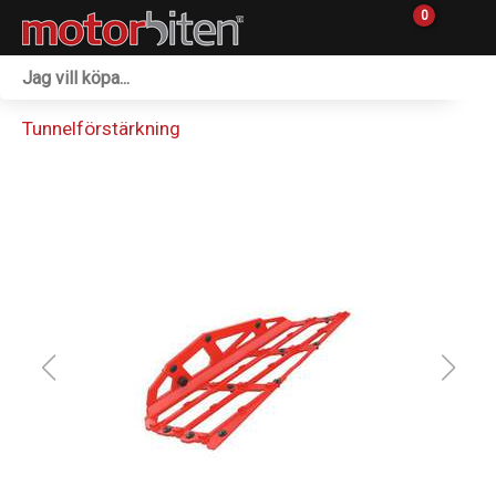
0
Fordon & Maskiner
Tunnelförstärkning
Personlig utrustning
Övrigt & Merch
Tillbehör
Outlet
Reservdelar
Sprängskisser
Verkstad