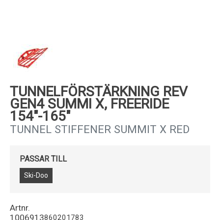
Kundservice
TUNNELFÖRSTÄRKNING REV
GEN4 SUMMI X, FREERIDE
154"-165"
TUNNEL STIFFENER SUMMIT X RED
PASSAR TILL
Ski-Doo
Artnr.
1006913
860201783