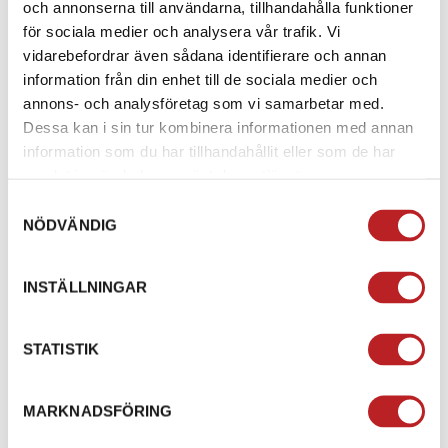
och annonserna till användarna, tillhandahålla funktioner
repor och damm.
för sociala medier och analysera vår trafik. Vi
vidarebefordrar även sådana identifierare och annan
SPC+ KOMPATIBILITET
: Enkel och snabb montering
information från din enhet till de sociala medier och
på alla SP Connect™-fästen.
annons- och analysföretag som vi samarbetar med.
FLEXIBEL ANVÄNDNING
: Perfekt för cykling,
Dessa kan i sin tur kombinera informationen med annan
motorcykling, löpning och andra aktiviteter.
information som du har tillhandahållit eller som de har
samlat in när du har använt deras tjänster.
Med
SP CONNECT PHONE CASE SPC+ SAMSUNG
Samtyckesval
GALAXY S23+
får du en kombination av stil, säkerhet
NÖDVÄNDIG
och bekvämlighet – perfekt för både vardag och
äventyr! 📱✨
INSTÄLLNINGAR
SPECIFIKATION
STATISTIK
MARKNADSFÖRING