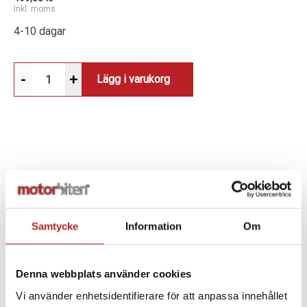
Inkl. moms
4-10 dagar
-
+
Lägg i varukorg
BESKRIVNING
SLIMMAD DESIGN
: 40% tunnare än tidigare
modeller för en perfekt passform i handen.
Samtycke
Information
Om
MAGSAFE®-KOMPATIBILITET
: Redo för induktiv
laddning och magnetisk montering.
Denna webbplats använder cookies
Vi använder enhetsidentifierare för att anpassa innehållet
MAXIMALT SKYDD
: Skyddar din telefon mot stötar,