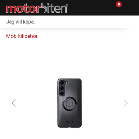
0
Fordon & Maskiner
Mobiltillbehör
Personlig utrustning
Övrigt & Merch
Tillbehör
Outlet
Reservdelar
Sprängskisser
Verkstad