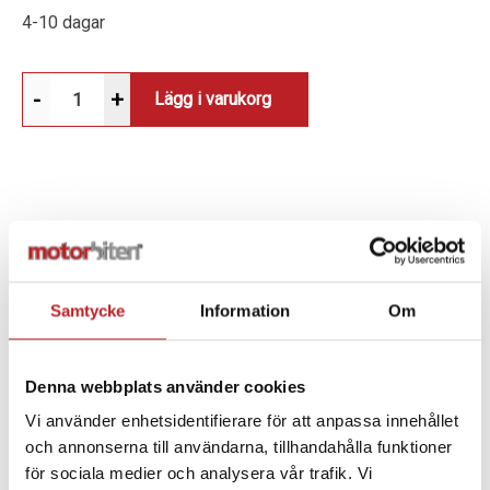
4-10 dagar
-
+
Lägg i varukorg
BESKRIVNING
KOMPATIBILITET MED RAM®-FÄSTEN
: Enkel
Samtycke
Information
Om
anslutning för att använda SP Connect™-systemet.
360° JUSTERBARHET
: Anpassa vinkeln för optimal
Denna webbplats använder cookies
synlighet och användning.
Vi använder enhetsidentifierare för att anpassa innehållet
och annonserna till användarna, tillhandahålla funktioner
EXTREMT STABIL OCH HÅLLBAR
: Tillverkad av
för sociala medier och analysera vår trafik. Vi
högkvalitativa material för långvarig användning.