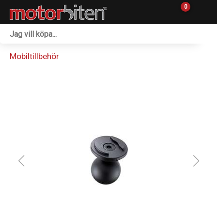
0
Fordon & Maskiner
Mobiltillbehör
Personlig utrustning
Övrigt & Merch
Tillbehör
Outlet
Reservdelar
Sprängskisser
Verkstad