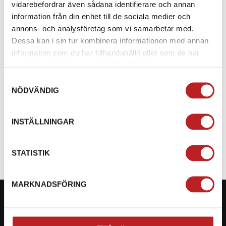
vidarebefordrar även sådana identifierare och annan
25,7 MM KULDIAMETER
: Passar perfekt till RAM®-
information från din enhet till de sociala medier och
fästen för en säker montering.
annons- och analysföretag som vi samarbetar med.
Dessa kan i sin tur kombinera informationen med annan
Med
SP CONNECT BALLHEAD MOUNT PRO
kan du
information som du har tillhandahållit eller som de har
enkelt integrera din smartphone i din
samlat in när du har använt deras tjänster.
motorcykeluppsättning och njuta av en smidig och
Samtyckesval
säker körupplevelse! 🏍️✨
NÖDVÄNDIG
SPECIFIKATION
INSTÄLLNINGAR
STATISTIK
MARKNADSFÖRING