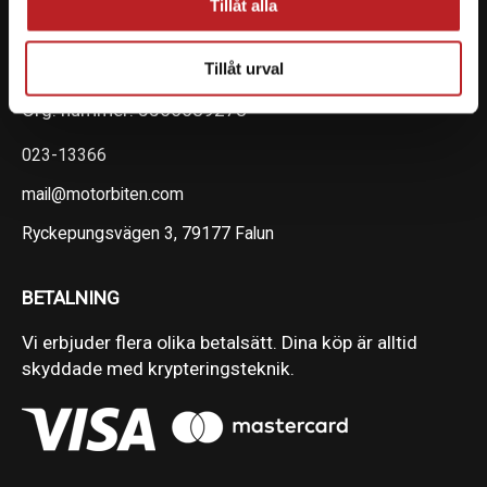
Tillåt alla
KONTAKTA OSS PÅ MOTORBITEN
Ångra mitt köp
Tillåt urval
Org. nummer: 5566689278
023-13366
mail@motorbiten.com
Ryckepungsvägen 3, 79177 Falun
BETALNING
Vi erbjuder flera olika betalsätt. Dina köp är alltid
skyddade med krypteringsteknik.