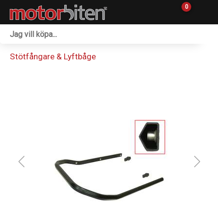
0
Fordon & Maskiner
Stötfångare & Lyftbåge
Personlig utrustning
Övrigt & Merch
Tillbehör
Outlet
Reservdelar
Sprängskisser
Verkstad