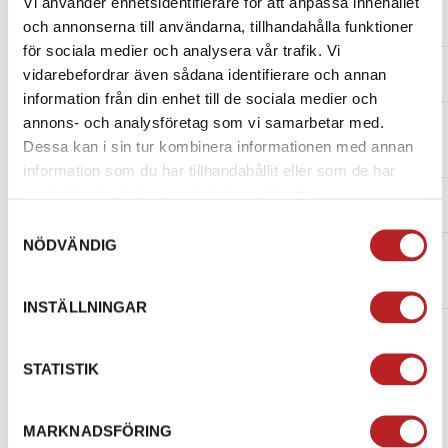
Vi använder enhetsidentifierare för att anpassa innehållet
SKI
MXZ TNT
2017
2021
och annonserna till användarna, tillhandahålla funktioner
DOO
800R E-TEC
för sociala medier och analysera vår trafik. Vi
SKI
MXZ X 600
2018
2018
vidarebefordrar även sådana identifierare och annan
DOO
RS
information från din enhet till de sociala medier och
SKI
MXZ X
2018
2021
annons- och analysföretag som vi samarbetar med.
DOO
600HO E-
Dessa kan i sin tur kombinera informationen med annan
TEC
information som du har tillhandahållit eller som de har
SKI
MXZ X 850
2017
2022
samlat in när du har använt deras tjänster.
DOO
E-TEC
Samtyckesval
NÖDVÄNDIG
SKI
RENEGADE
2020
2020
DOO
ADRENALINE
850 E-TEC
INSTÄLLNINGAR
SPECIFIKATION
STATISTIK
MARKNADSFÖRING