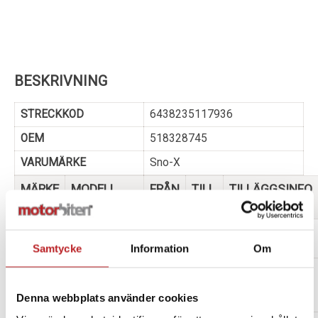
BESKRIVNING
STRECKKOD
6438235117936
OEM
518328745
VARUMÄRKE
Sno-X
MÄRKE
MODELL
FRÅN
TILL
TILLÄGGSINFO
ÅR
ÅR
SKI
MXZ SPORT
2021
2021
DOO
600 EFI
Samtycke
Information
Om
SKI
MXZ TNT
2019
2022
DOO
600HO E-
Denna webbplats använder cookies
TEC