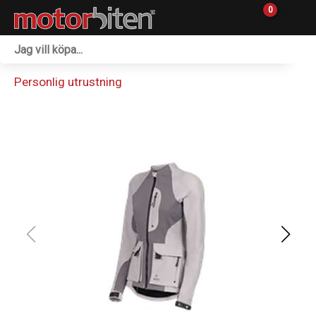
0
Fordon & Maskiner
Personlig utrustning
Personlig utrustning
Övrigt & Merch
Tillbehör
Outlet
Reservdelar
Sprängskisser
Verkstad