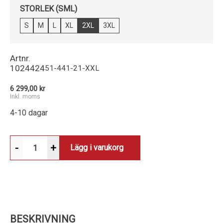
STORLEK (SML)
S
M
L
XL
2XL
3XL
Artnr.
1024424
51-441-21-XXL
6 299,00 kr
Inkl. moms
4-10 dagar
-
+
Lägg i varukorg
BESKRIVNING