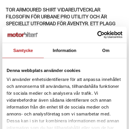
TOR ARMOURED SHIRT VIDAREUTVECKLAR
FILOSOFIN FÖR URBANE PRO UTILITY OCH ÄR
SPECIELLT UTFORMAD FÖR ÄVENTYR. ETT PLAGG
SOM ÄR SLITSTARKT MEN ÄNDÅ LÄTT, SKYDDANDE,
FLEXIBELT OCH HAR DEN VIKTIGA EGENSKAPEN AV
MYCKET FÖRVARING.
Samtycke
Information
Om
CE-KLASS AA:
Ett superlätt tyg med hög hållfasthet
tillsammans med en ny tvåtons mesh-textil.
Denna webbplats använder cookies
STRETCH:
gör den fantastisk för mer energisk typ
Vi använder enhetsidentifierare för att anpassa innehållet
av körning.
och annonserna till användarna, tillhandahålla funktioner
för sociala medier och analysera vår trafik. Vi
4 YTTERFICKOR MED DRAGKEDJOR:
bröstfickan
vidarebefordrar även sådana identifierare och annan
har interna krok, organiserare och putsduk för att
information från din enhet till de sociala medier och
hålla visiret rent och torrt.
annons- och analysföretag som vi samarbetar med.
Dessa kan i sin tur kombinera informationen med annan
TRYCKKNAPPAR VID ÄRMSLUT.
information som du har tillhandahållit eller som de har