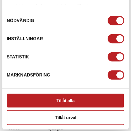
samlat in när du har använt deras tjänster.
REFLEKTERANDE DRAGTAPPAR VID DRAGKEDJOR
OCH PASSPOALER PÅ UTSIDAN.
Samtyckesval
NÖDVÄNDIG
4 INNERFICKOR.
INSTÄLLNINGAR
KARDBORREBAND
vid bröstet för att enkelt
montera CE-skydd.
STATISTIK
KNOX-SIGNERADE SÄKERHETSBÄLTESHÄLLOR
för
att fästa jackan i ett par byxor.
MARKNADSFÖRING
10K SÖMFÖRSEGLAT VATTENMEMBRAN:
ultralätt
skaljacka inkluderad som snabbt och enkelt kan
tas på eller packas ned.
Tillåt alla
SPECIFIKATION
Tillåt urval
FÄRG
Ljusgrå