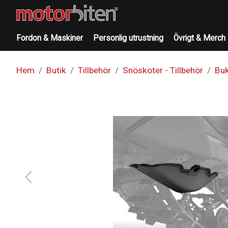
Fordon & Maskiner
Personlig utrustning
Övrigt & Merch
Hem
Butik
Tillbehör
Snöskoter - Tillbehör
Buk