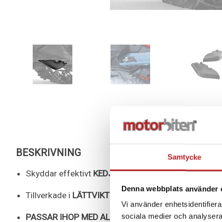
BESKRIVNING
Samtycke
Skyddar effektivt
KEDJEHUS OCH BROMS PÅ UNDE
Denna webbplats använder 
Tillverkade i
LÄTTVIKTIG, SMIDD ALUMINIUM
– stark
Vi använder enhetsidentifierar
sociala medier och analysera 
PASSAR IHOP MED ALLA SKID PLATES
.