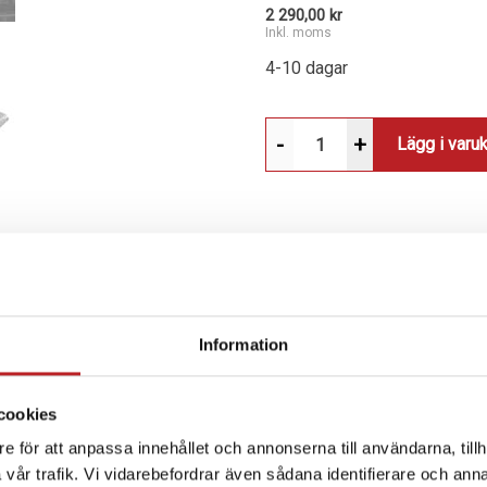
2 290,00 kr
Inkl. moms
4-10 dagar
-
+
Lägg i varu
SPECIFIKATION
Information
RSIDAN
.
cookies
t skydd med låg vikt.
e för att anpassa innehållet och annonserna till användarna, tillh
vår trafik. Vi vidarebefordrar även sådana identifierare och anna