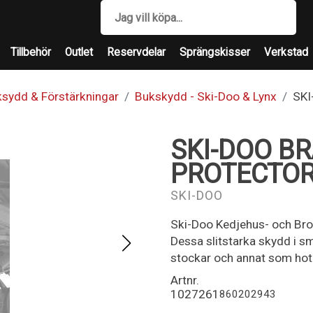
Tillbehör
Outlet
Reservdelar
Sprängskisser
Verkstad
sydd & Förstärkningar
Bukskydd - Ski-Doo & Lynx
SKI
SKI-DOO B
PROTECTO
SKI-DOO
Ski-Doo Kedjehus- och Bro
Dessa slitstarka skydd i s
stockar och annat som hota
Artnr.
1027261
860202943