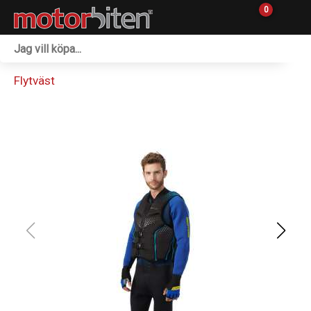
0
Fordon & Maskiner
Flytväst
Personlig utrustning
Övrigt & Merch
Tillbehör
Outlet
Reservdelar
Sprängskisser
Verkstad