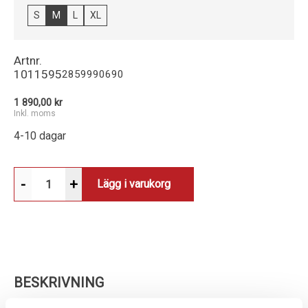
S
M
L
XL
Artnr.
1011595
2859990690
1 890,00 kr
Inkl. moms
4-10 dagar
-
+
Lägg i varukorg
BESKRIVNING