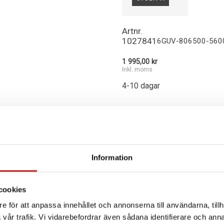
Artnr.
1027841
6GUV-806500-560
1 995,00 kr
Inkl. moms
4-10 dagar
-
+
Lägg i varu
Information
cookies
SPECIFIKATION
e för att anpassa innehållet och annonserna till användarna, tillh
vår trafik. Vi vidarebefordrar även sådana identifierare och anna
675SR-R
CFMOTO MC