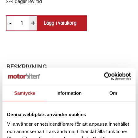
2-4 dagar lev. tid
-
+
Lägg i varukorg
BESKRIVNING
PUNK POWDER BIKE CLEANER – ETT PLASTFRITT
ALTERNATIV FÖR EFFEKTIV CYKELRENGÖRING
Samtycke
Information
Om
MUC-OFF har lanserat världens första plastfria
cykelrengörare:
PUNK POWDER
! Denna kraftfulla
Denna webbplats använder cookies
formula gör det enkelt att rengöra din hoj!
Vi använder enhetsidentifierare för att anpassa innehållet
ENKEL ATT ANVÄNDA:
Fyll upp din gamla Muc-Off-
och annonserna till användarna, tillhandahålla funktioner
flaska med 1 liter ljummet vatten och tillsätt Punk