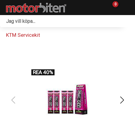
0
Fordon & Maskiner
KTM Servicekit
Personlig utrustning
Övrigt & Merch
Tillbehör
REA 40%
Outlet
Reservdelar
Sprängskisser
Verkstad