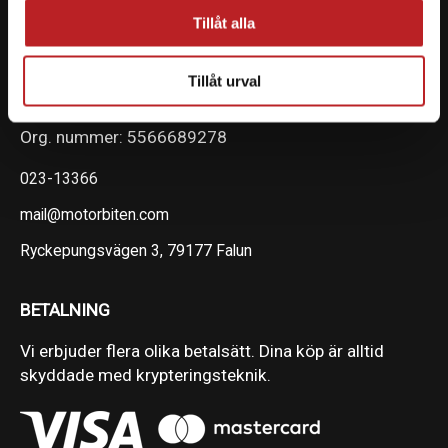
Tillåt alla
KONTAKTA OSS PÅ MOTORBITEN
Tillåt urval
Ångra mitt köp
Org. nummer: 5566689278
023-13366
mail@motorbiten.com
Ryckepungsvägen 3, 79177 Falun
BETALNING
Vi erbjuder flera olika betalsätt. Dina köp är alltid
skyddade med krypteringsteknik.