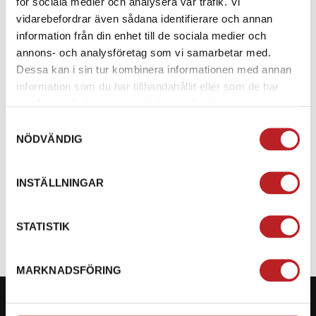
för sociala medier och analysera vår trafik. Vi
Powder.
vidarebefordrar även sådana identifierare och annan
Skaka flaskan kraftigt i 30–60 sekunder för att
information från din enhet till de sociala medier och
aktivera formulan. Klart för tvätt!
annons- och analysföretag som vi samarbetar med.
Dessa kan i sin tur kombinera informationen med annan
MILJÖVÄNLIG:
100 % plastfri, biologiskt nedbrytbara
information som du har tillhandahållit eller som de har
ingredienser och tryckt med vegetabiliskt bläck.
samlat in när du har använt deras tjänster.
Samtyckesval
SÄKER PÅ ALLA YTOR:
Kommer inte att skada
NÖDVÄNDIG
tätningar, kablar, skivbromsbelägg eller rotorer.
INSTÄLLNINGAR
SPECIFIKATION
STATISTIK
MARKNADSFÖRING