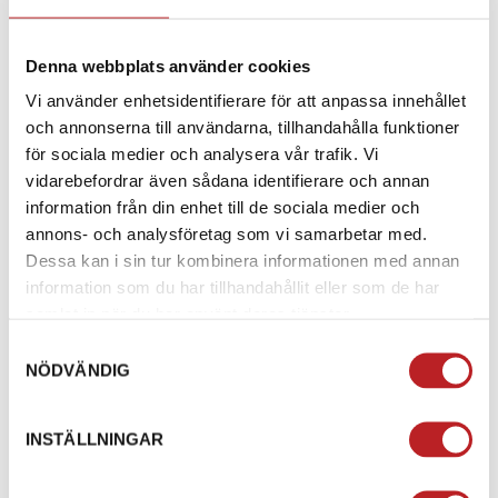
Protapers Clampon-handtag kombinerar den senaste
grepptekniken med enkel installation. Dessa handtag
Denna webbplats använder cookies
är tillverkade av tre olika gummiblandningar för
maximalt grepp, komfort och hållbarhet. Här är några
Vi använder enhetsidentifierare för att anpassa innehållet
nyckelfunktioner:
och annonserna till användarna, tillhandahålla funktioner
för sociala medier och analysera vår trafik. Vi
GUMMIBLANDNINGAR
: Protapers Clampon-handtag
vidarebefordrar även sådana identifierare och annan
är framställda av tre olika gummiblandningar. Detta
information från din enhet till de sociala medier och
ger dig ett överlägset grepp samtidigt som de är
annons- och analysföretag som vi samarbetar med.
bekväma att använda under långa körningar.
Dessa kan i sin tur kombinera informationen med annan
information som du har tillhandahållit eller som de har
CLAMP-ON SYSTEM
: Dessa handtag levereras med
samlat in när du har använt deras tjänster.
en komplett gasrulle och är färdiglimmade.
Samtyckesval
Installationen är snabb och enkel, och du slipper
NÖDVÄNDIG
använda lim eller liknande produkter.
DESIGN
: Den smarta designen eliminerar behovet av
INSTÄLLNINGAR
extra verktyg och gör det enkelt att byta ut dina gamla
handtag.