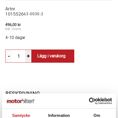
Artnr.
1015526
63-0030-2
496,00 kr
Inkl. moms
4-10 dagar
-
+
Lägg i varukorg
BESKRIVNING
PROTAPER HANDTAG CLAMPON 1/2 WAFFLE
Samtycke
Information
Om