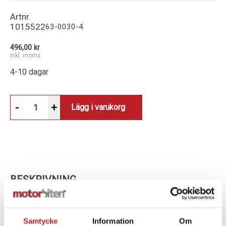
Artnr.
1015522
63-0030-4
496,00 kr
Inkl. moms
4-10 dagar
-
+
Lägg i varukorg
BESKRIVNING
PROTAPER HANDTAG CLAMPON 1/2 WAFFLE
Samtycke
Information
Om