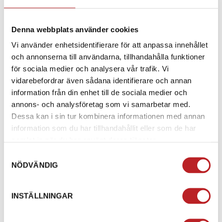
Protapers Clampon-handtag kombinerar den senaste
grepptekniken med enkel installation. Dessa handtag
Denna webbplats använder cookies
är tillverkade av tre olika gummiblandningar för
maximalt grepp, komfort och hållbarhet. Här är några
Vi använder enhetsidentifierare för att anpassa innehållet
nyckelfunktioner:
och annonserna till användarna, tillhandahålla funktioner
för sociala medier och analysera vår trafik. Vi
GUMMIBLANDNINGAR
: Protapers Clampon-handtag
vidarebefordrar även sådana identifierare och annan
är framställda av tre olika gummiblandningar. Detta
information från din enhet till de sociala medier och
ger dig ett överlägset grepp samtidigt som de är
annons- och analysföretag som vi samarbetar med.
bekväma att använda under långa körningar.
Dessa kan i sin tur kombinera informationen med annan
information som du har tillhandahållit eller som de har
CLAMP-ON SYSTEM
: Dessa handtag levereras med
samlat in när du har använt deras tjänster.
en komplett gasrulle och är färdiglimmade.
Samtyckesval
Installationen är snabb och enkel, och du slipper
NÖDVÄNDIG
använda lim eller liknande produkter.
DESIGN
: Den smarta designen eliminerar behovet av
INSTÄLLNINGAR
extra verktyg och gör det enkelt att byta ut dina gamla
handtag.