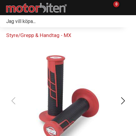
0
Fordon & Maskiner
Styre/Grepp & Handtag - MX
Personlig utrustning
Övrigt & Merch
Tillbehör
Outlet
Reservdelar
Sprängskisser
Verkstad