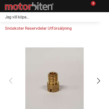
0
Fordon & Maskiner
Snöskoter Reservdelar Utförsäljning
Personlig utrustning
Övrigt & Merch
Tillbehör
Outlet
Reservdelar
Sprängskisser
Verkstad