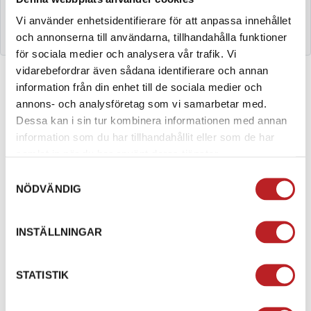
1022058
10060265-160,0
Vi använder enhetsidentifierare för att anpassa innehållet
Mikuni lilla munstycke 160,0
och annonserna till användarna, tillhandahålla funktioner
för sociala medier och analysera vår trafik. Vi
vidarebefordrar även sådana identifierare och annan
information från din enhet till de sociala medier och
annons- och analysföretag som vi samarbetar med.
BESKRIVNING
Dessa kan i sin tur kombinera informationen med annan
information som du har tillhandahållit eller som de har
Mikuni förgasarmunstycke.
samlat in när du har använt deras tjänster.
Totalhöjd: 9mm
Samtyckesval
Gänga / diameter: 5mm
NÖDVÄNDIG
Gänga / höjd: 5mm
Huvud: 6mm
INSTÄLLNINGAR
SPECIFIKATION
STATISTIK
STORLEK
160