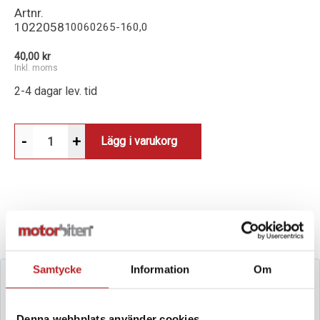
Artnr.
1022058
10060265-160,0
40,00 kr
Inkl. moms
2-4 dagar lev. tid
-
+
Lägg i varukorg
VALD VARIANT
Välj en annan (30 varianter)
Samtycke
Information
Om
Denna webbplats använder cookies