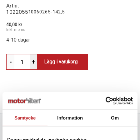
Artnr.
1022055
10060265-142,5
40,00 kr
Inkl. moms
4-10 dagar
-
+
Lägg i varukorg
VALD VARIANT
Välj en annan (30 varianter)
Samtycke
Information
Om
Denna webbplats använder cookies