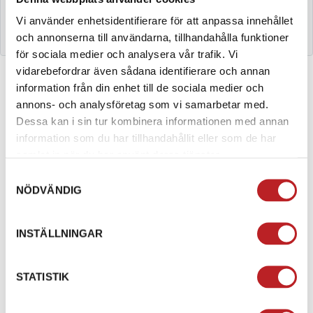
1022055
10060265-142,5
Vi använder enhetsidentifierare för att anpassa innehållet
Mikuni lilla munstycke 142,5
och annonserna till användarna, tillhandahålla funktioner
för sociala medier och analysera vår trafik. Vi
vidarebefordrar även sådana identifierare och annan
information från din enhet till de sociala medier och
annons- och analysföretag som vi samarbetar med.
BESKRIVNING
Dessa kan i sin tur kombinera informationen med annan
information som du har tillhandahållit eller som de har
Mikuni förgasarmunstycke.
samlat in när du har använt deras tjänster.
Totalhöjd: 9mm
Samtyckesval
Gänga / diameter: 5mm
NÖDVÄNDIG
Gänga / höjd: 5mm
Huvud: 6mm
INSTÄLLNINGAR
SPECIFIKATION
STATISTIK
STORLEK
142,5