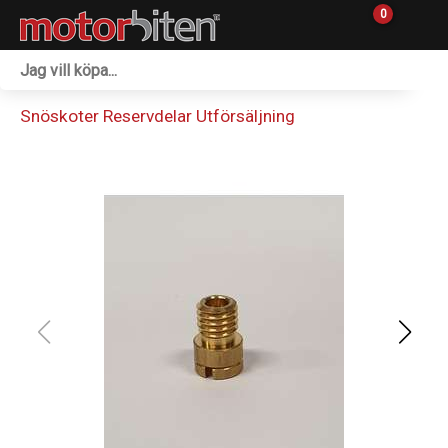
0
Fordon & Maskiner
Snöskoter Reservdelar Utförsäljning
Personlig utrustning
Övrigt & Merch
Tillbehör
Outlet
Reservdelar
Sprängskisser
Verkstad