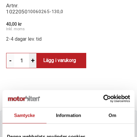
Artnr.
1022050
10060265-130,0
40,00 kr
Inkl. moms
2-4 dagar lev. tid
-
+
Lägg i varukorg
VALD VARIANT
Välj en annan (30 varianter)
Samtycke
Information
Om
Denna webbplats använder cookies