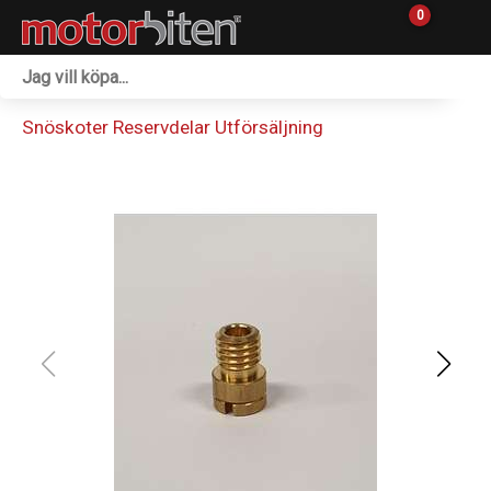
0
Fordon & Maskiner
Snöskoter Reservdelar Utförsäljning
Personlig utrustning
Övrigt & Merch
Tillbehör
Outlet
Reservdelar
Sprängskisser
Verkstad