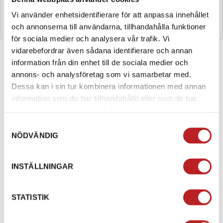
1022050
10060265-130,0
Vi använder enhetsidentifierare för att anpassa innehållet
Mikuni lilla munstycke 130,0
och annonserna till användarna, tillhandahålla funktioner
för sociala medier och analysera vår trafik. Vi
vidarebefordrar även sådana identifierare och annan
information från din enhet till de sociala medier och
annons- och analysföretag som vi samarbetar med.
BESKRIVNING
Dessa kan i sin tur kombinera informationen med annan
information som du har tillhandahållit eller som de har
Mikuni förgasarmunstycke.
samlat in när du har använt deras tjänster.
Totalhöjd: 9mm
Samtyckesval
Gänga / diameter: 5mm
NÖDVÄNDIG
Gänga / höjd: 5mm
Huvud: 6mm
INSTÄLLNINGAR
SPECIFIKATION
STATISTIK
STORLEK
130