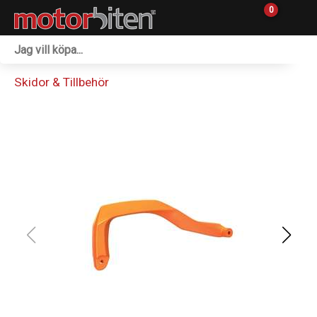
0
Fordon & Maskiner
Skidor & Tillbehör
Personlig utrustning
Övrigt & Merch
Tillbehör
Outlet
Reservdelar
Sprängskisser
Verkstad