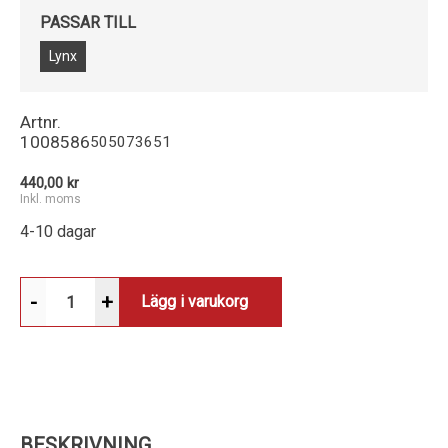
PASSAR TILL
Lynx
Artnr.
1008586
505073651
440,00 kr
Inkl. moms
4-10 dagar
-
+
Lägg i varukorg
BESKRIVNING