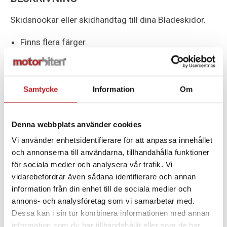
Skidsnookar eller skidhandtag till dina Bladeskidor.
Finns flera färger.
För montering behövs en nitsats per "snok".
Samtycke
Information
Om
SPECIFIKATION
Denna webbplats använder cookies
FÄRG
Race Orange
Vi använder enhetsidentifierare för att anpassa innehållet
PASSAR TILL
Lynx
och annonserna till användarna, tillhandahålla funktioner
för sociala medier och analysera vår trafik. Vi
vidarebefordrar även sådana identifierare och annan
information från din enhet till de sociala medier och
annons- och analysföretag som vi samarbetar med.
Dessa kan i sin tur kombinera informationen med annan
ALTERNATIV
information som du har tillhandahållit eller som de har