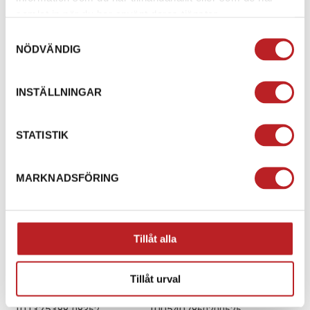
samlat in när du har använt deras tjänster.
Samtyckesval
NÖDVÄNDIG
INSTÄLLNINGAR
STATISTIK
MARKNADSFÖRING
Tillåt alla
Nitsats till skidhandtag
BRP Nitsats för
Tillåt urval
Ski-Doo och Lynx
Skidhantag
1013253
1005407
88-08352
860200525