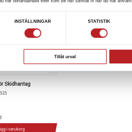
har tillhandahållit eller som de har samlat in när du har använt 
INSTÄLLNINGAR
STATISTIK
Tillåt urval
ör Skidhantag
525
d
ägg i varukorg