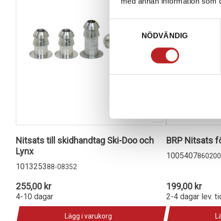
med annan information som du 
Samtyckesval
NÖDVÄNDIG
Nitsats till skidhandtag Ski-Doo och
BRP Nitsats f
Lynx
1005407
860200
1013253
88-08352
255,00 kr
199,00 kr
4-10 dagar
2-4 dagar lev. ti
Lägg i varukorg
L