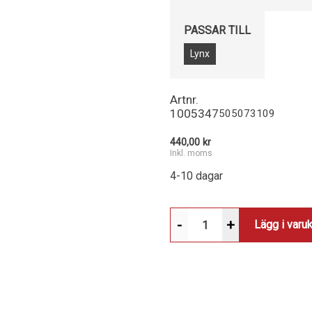
PASSAR TILL
Lynx
Artnr.
1005347
505073109
440,00 kr
Inkl. moms
4-10 dagar
-
+
Lägg i varu