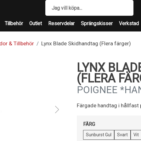
Tillbehör
Outlet
Reservdelar
Sprängskisser
Verkstad
dor & Tillbehör
Lynx Blade Skidhandtag (Flera färger)
LYNX BLAD
(FLERA FÄR
POIGNEE *HA
Färgade handtag i hållfast 
FÄRG
Sunburst Gul
Svart
Vit