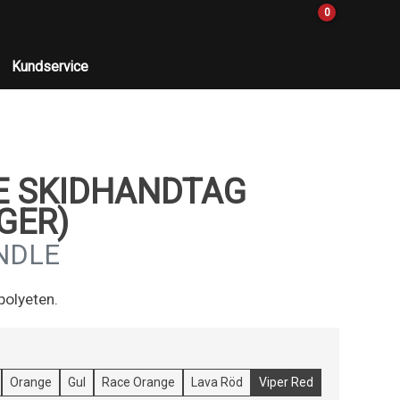
0
Kundservice
E SKIDHANDTAG
GER)
NDLE
polyeten.
Orange
Gul
Race Orange
Lava Röd
Viper Red